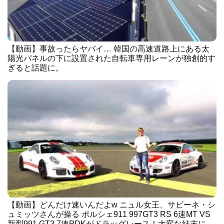
【動画】事故ったらヤバイ… 韓国の高速道路上にある太
陽光パネルの下に設置された自転車専用レーンが独創的す
ぎると話題に。
【動画】どんだけ速いんだよw ニュル女王、サビーネ・シ
ュミッツさんが操る ポルシェ911 997GT3 RS 6速MT VS
新型991 GT3 7速PDKがドラッグレース！大変な結末に…