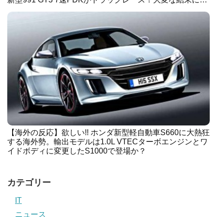
【海外の反応】欲しい!! ホンダ新型軽自動車S660に大熱狂
する海外勢。輸出モデルは1.0L VTECターボエンジンとワ
イドボディに変更したS1000で登場か？
カテゴリー
IT
ニュース