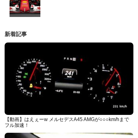
新着記事
【動画】はえぇーw メルセデスA45 AMGが○○○km/hまで
フル加速！