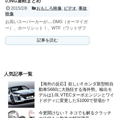
のNG運転まとめ
2015/2/8
おもしろ映像
,
ビデオ
,
事故
映像
お高いスーパーカーが.... OMG（オーマイガ
ー）、ホーリシット！、WTF（ワットザフ
ァック）なシーン満載。
記事を読む
人気記事一覧
【海外の反応】欲しい!! ホンダ新型軽自
動車S660に大熱狂する海外勢。輸出モ
デルは1.0L VTECターボエンジンとワイ
ドボディに変更したS1000で登場か？
今更聞けない？ ネコでも解るクラッチ