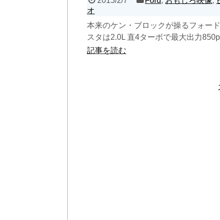
2015/2/7
Ford
,
おもしろ映像
,
オ
本来のケン・ブロックが操るフォー
スタは2.0L 直4ターボで最大出力850
大トルク91.3kgm、トランスミッショ
記事を読む
速シ...