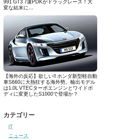
991 GT3 7速PDKがドラッグレース！大
変な結末に…
【海外の反応】欲しい!! ホンダ新型軽自動
車S660に大熱狂する海外勢。輸出モデル
は1.0L VTECターボエンジンとワイドボ
ディに変更したS1000で登場か？
カテゴリー
IT
ニュース