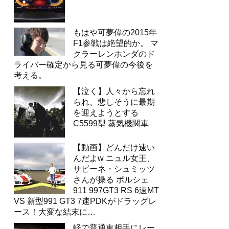
もはや可夢偉の2015年
F1参戦は絶望的か。 マ
クラーレンホンダのド
ライバー確定から見る可夢偉の今後を
考える。
【泣く】人々から忘れ
られ、悲しそうに最期
を迎えようとする
C5599型 蒸気機関車
【動画】どんだけ速い
んだよw ニュル女王、
サビーネ・シュミッツ
さんが操る ポルシェ
911 997GT3 RS 6速MT
VS 新型991 GT3 7速PDKがドラッグレ
ース！大変な結末に…
軽で普通車相手にレー