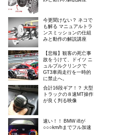
今更聞けない？ ネコで
も解る マニュアルトラ
ンスミッションの仕組
みと動作の解説講座
【悲報】観客の死亡事
故をうけて、ドイツ ニ
ュルブルクリンクで
GT3車両走行を一時的
に禁止へ。
合計16段ギア！？ 大型
トラックの８速MT操作
が良く判る映像
速い！！ BMW i8が
○○○km/hまでフル加速