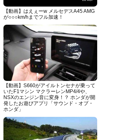
【動画】はえぇーw メルセデスA45 AMG
が○○○km/hまでフル加速！
【動画】S660がアイルトンセナが乗って
いたF1マシン マクラーレンMP4/4や、
NSXのエンジン音に変身！？ ホンダが開
発したお遊びアプリ「サウンド・オブ・
ホンダ」