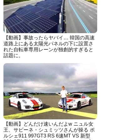
【動画】事故ったらヤバイ… 韓国の高速
道路上にある太陽光パネルの下に設置さ
れた自転車専用レーンが独創的すぎると
話題に。
【動画】どんだけ速いんだよw ニュル女
王、サビーネ・シュミッツさんが操る ポ
ルシェ911 997GT3 RS 6速MT VS 新型