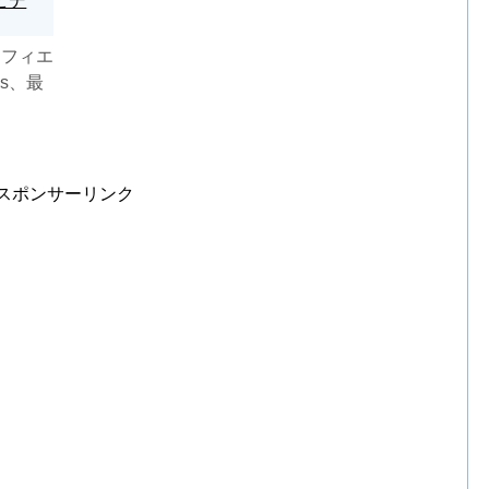
ビデ
ドフィエ
ps、最
ンは6
スポンサーリンク