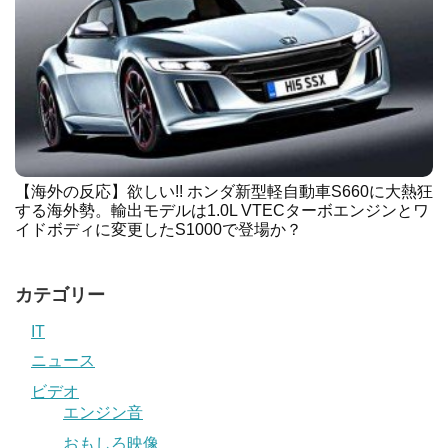
【海外の反応】欲しい!! ホンダ新型軽自動車S660に大熱狂
する海外勢。輸出モデルは1.0L VTECターボエンジンとワ
イドボディに変更したS1000で登場か？
カテゴリー
IT
ニュース
ビデオ
エンジン音
おもしろ映像