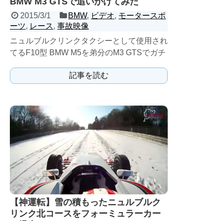
BMW M3 GTSで追いかけてみた
2015/3/1
BMW
,
ビデオ
,
モータースポ
ーツ
,
レース
,
事故映像
ニュルブルクリンクタクシーとして使用され
てるF10型 BMW M5を弟分のM3 GTSでガチ
で追いかけてみたよ。 同じV8でもM3GT...
記事を読む
【神運転】雪の積もったニュルブルク
リンク北コースをフォーミュラーカー