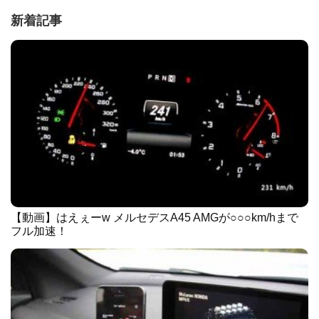
新着記事
【動画】はえぇーw メルセデスA45 AMGが○○○km/hまで
フル加速！