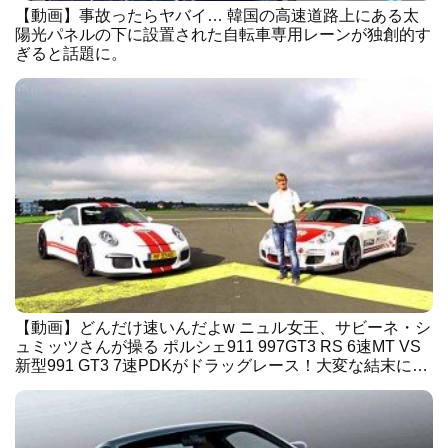
【動画】事故ったらヤバイ… 韓国の高速道路上にある太
陽光パネルの下に設置された自転車専用レーンが独創的す
ぎると話題に。
【動画】どんだけ速いんだよw ニュル女王、サビーネ・シ
ュミッツさんが操る ポルシェ911 997GT3 RS 6速MT VS
新型991 GT3 7速PDKがドラッグレース！大変な結末に…