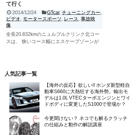
て行く
2014/12/24
GTcar
,
チューニングカー
,
ビデオ
,
モータースポーツ
,
レース
,
事故映
像
全長20.832kmのニュルブルクリンク北コー
スは、 狭いコース幅にエスケープゾーンが
殆ど無し。 それでいてブラインドコーナー
記事を読む
だらけ...
人気記事一覧
【海外の反応】欲しい!! ホンダ新型軽自
動車S660に大熱狂する海外勢。輸出モ
デルは1.0L VTECターボエンジンとワイ
ドボディに変更したS1000で登場か？
今更聞けない？ ネコでも解るクラッチ
の仕組みと動作の解説講座