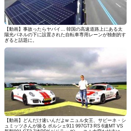
【動画】事故ったらヤバイ… 韓国の高速道路上にある太
陽光パネルの下に設置された自転車専用レーンが独創的す
ぎると話題に。
【動画】どんだけ速いんだよw ニュル女王、サビーネ・シ
ュミッツさんが操る ポルシェ911 997GT3 RS 6速MT VS