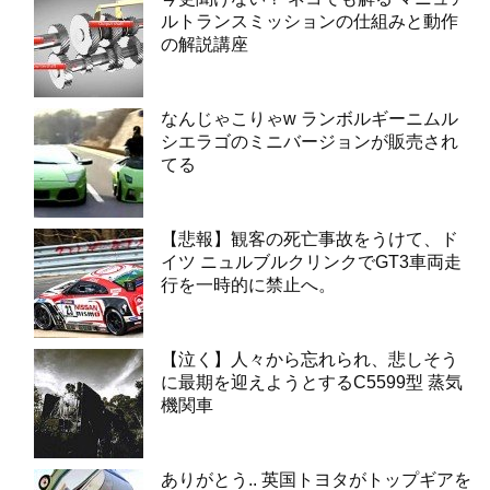
ルトランスミッションの仕組みと動作
の解説講座
なんじゃこりゃw ランボルギーニムル
シエラゴのミニバージョンが販売され
てる
【悲報】観客の死亡事故をうけて、ド
イツ ニュルブルクリンクでGT3車両走
行を一時的に禁止へ。
【泣く】人々から忘れられ、悲しそう
に最期を迎えようとするC5599型 蒸気
機関車
ありがとう.. 英国トヨタがトップギアを