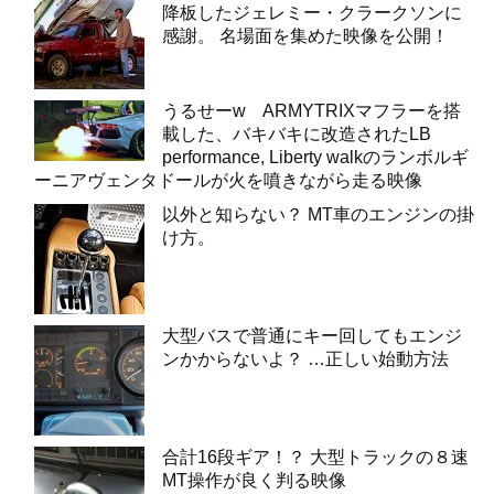
降板したジェレミー・クラークソンに
感謝。 名場面を集めた映像を公開！
うるせーw ARMYTRIXマフラーを搭
載した、バキバキに改造されたLB
performance, Liberty walkのランボルギ
ーニアヴェンタドールが火を噴きながら走る映像
以外と知らない？ MT車のエンジンの掛
け方。
大型バスで普通にキー回してもエンジ
ンかからないよ？ …正しい始動方法
合計16段ギア！？ 大型トラックの８速
MT操作が良く判る映像