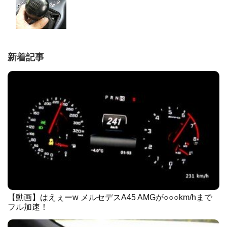
新着記事
【動画】はえぇーw メルセデスA45 AMGが○○○km/hまで
フル加速！