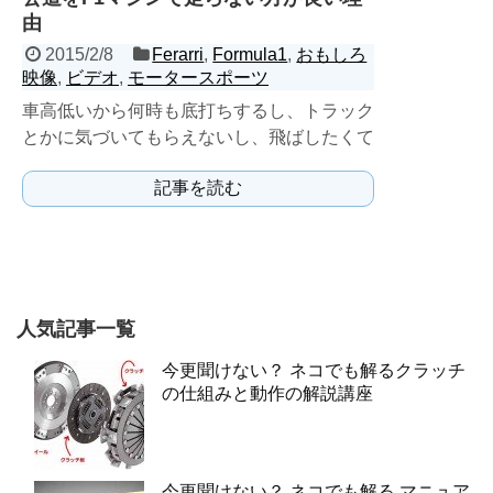
由
2015/2/8
Ferarri
,
Formula1
,
おもしろ
映像
,
ビデオ
,
モータースポーツ
車高低いから何時も底打ちするし、トラック
とかに気づいてもらえないし、飛ばしたくて
も渋滞に引っかかってストレス溜まります。
記事を読む
オープンホイ...
人気記事一覧
今更聞けない？ ネコでも解るクラッチ
の仕組みと動作の解説講座
今更聞けない？ ネコでも解る マニュア