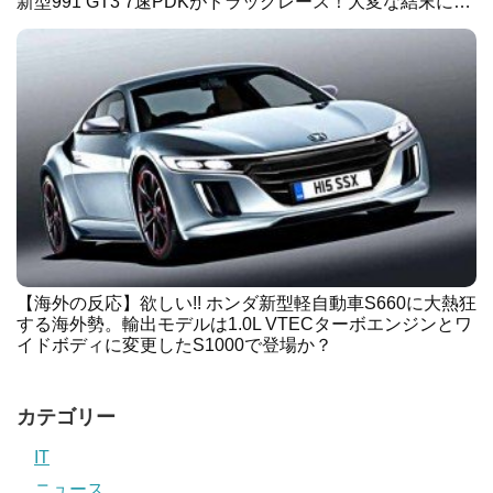
新型991 GT3 7速PDKがドラッグレース！大変な結末に…
【海外の反応】欲しい!! ホンダ新型軽自動車S660に大熱狂
する海外勢。輸出モデルは1.0L VTECターボエンジンとワ
イドボディに変更したS1000で登場か？
カテゴリー
IT
ニュース