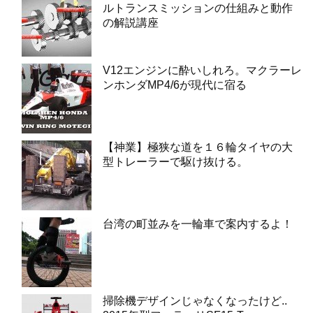
ルトランスミッションの仕組みと動作
の解説講座
V12エンジンに酔いしれろ。マクラーレ
ンホンダMP4/6が現代に宿る
【神業】極狭な道を１６輪タイヤの大
型トレーラーで駆け抜ける。
台湾の町並みを一輪車で案内するよ！
掃除機デザインじゃなくなったけど..