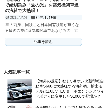
で緒馴染み「蛍の光」を蒸気機関車達
の汽笛で大熱唱！
2015/3/24
ビデオ
,
鉄道
JRの前身、国鉄こと日本国有鉄道が無くな
る最後の歳に蒸気機関車でおなじみの、京
都・梅小路蒸気機関車館で行われた企画。
記事を読む
人気記事一覧
【海外の反応】欲しい!! ホンダ新型軽自
動車S660に大熱狂する海外勢。輸出モ
デルは1.0L VTECターボエンジンとワイ
ドボディに変更したS1000で登場か？
今更聞けない？ ネコでも解るクラッチ