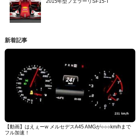
2015年型フェラーリSF15-T
新着記事
【動画】はえぇーw メルセデスA45 AMGが○○○km/hまで
フル加速！