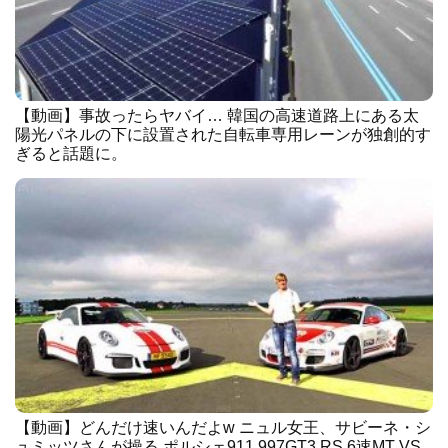
【動画】事故ったらヤバイ… 韓国の高速道路上にある太
陽光パネルの下に設置された自転車専用レーンが独創的す
ぎると話題に。
【動画】どんだけ速いんだよw ニュル女王、サビーネ・シ
ュミッツさんが操る ポルシェ911 997GT3 RS 6速MT VS