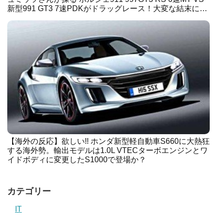
新型991 GT3 7速PDKがドラッグレース！大変な結末に…
【海外の反応】欲しい!! ホンダ新型軽自動車S660に大熱狂
する海外勢。輸出モデルは1.0L VTECターボエンジンとワ
イドボディに変更したS1000で登場か？
カテゴリー
IT