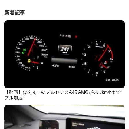
新着記事
【動画】はえぇーw メルセデスA45 AMGが○○○km/hまで
フル加速！