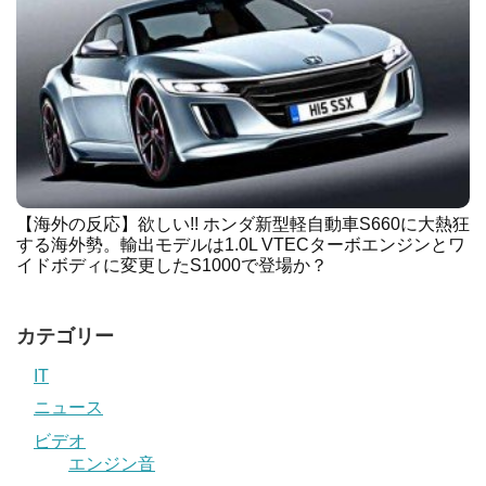
【海外の反応】欲しい!! ホンダ新型軽自動車S660に大熱狂
する海外勢。輸出モデルは1.0L VTECターボエンジンとワ
イドボディに変更したS1000で登場か？
カテゴリー
IT
ニュース
ビデオ
エンジン音