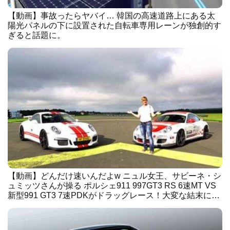
【動画】事故ったらヤバイ… 韓国の高速道路上にある太
陽光パネルの下に設置された自転車専用レーンが独創的す
ぎると話題に。
【動画】どんだけ速いんだよw ニュル女王、サビーネ・シ
ュミッツさんが操る ポルシェ911 997GT3 RS 6速MT VS
新型991 GT3 7速PDKがドラッグレース！大変な結末に…