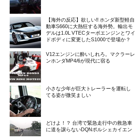
【海外の反応】欲しい!! ホンダ新型軽自
動車S660に大熱狂する海外勢。輸出モ
デルは1.0L VTECターボエンジンとワイ
ドボディに変更したS1000で登場か？
V12エンジンに酔いしれろ。マクラーレ
ンホンダMP4/6が現代に宿る
小さな少年が巨大トレーラーを運転し
てる姿が微笑ましい
どけよ！？ 台湾で緊急走行中の救急車
に道を譲らないDQNポルシェカイエン