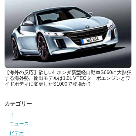
【海外の反応】欲しい!! ホンダ新型軽自動車S660に大熱狂
する海外勢。輸出モデルは1.0L VTECターボエンジンとワ
イドボディに変更したS1000で登場か？
カテゴリー
IT
ニュース
ビデオ