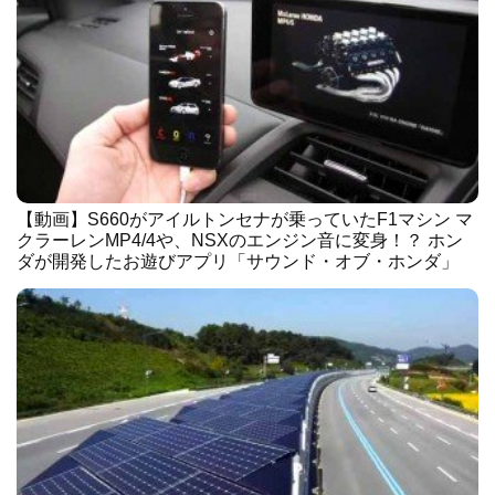
【動画】S660がアイルトンセナが乗っていたF1マシン マ
クラーレンMP4/4や、NSXのエンジン音に変身！？ ホン
ダが開発したお遊びアプリ「サウンド・オブ・ホンダ」