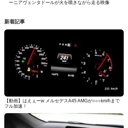
ーニアヴェンタドールが火を噴きながら走る映像
新着記事
【動画】はえぇーw メルセデスA45 AMGが○○○km/hまで
フル加速！