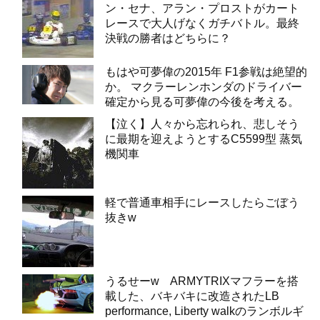
ン・セナ、アラン・プロストがカート
レースで大人げなくガチバトル。最終
決戦の勝者はどちらに？
もはや可夢偉の2015年 F1参戦は絶望的
か。 マクラーレンホンダのドライバー
確定から見る可夢偉の今後を考える。
【泣く】人々から忘れられ、悲しそう
に最期を迎えようとするC5599型 蒸気
機関車
軽で普通車相手にレースしたらごぼう
抜きw
うるせーw ARMYTRIXマフラーを搭
載した、バキバキに改造されたLB
performance, Liberty walkのランボルギ