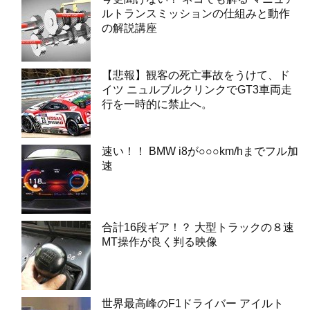
ルトランスミッションの仕組みと動作
の解説講座
【悲報】観客の死亡事故をうけて、ド
イツ ニュルブルクリンクでGT3車両走
行を一時的に禁止へ。
速い！！ BMW i8が○○○km/hまでフル加
速
合計16段ギア！？ 大型トラックの８速
MT操作が良く判る映像
世界最高峰のF1ドライバー アイルト