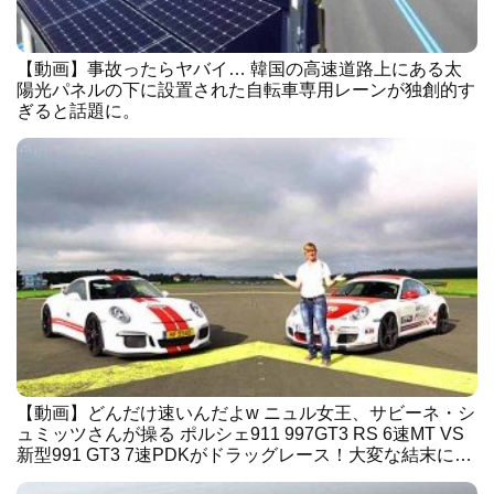
【動画】事故ったらヤバイ… 韓国の高速道路上にある太
陽光パネルの下に設置された自転車専用レーンが独創的す
ぎると話題に。
【動画】どんだけ速いんだよw ニュル女王、サビーネ・シ
ュミッツさんが操る ポルシェ911 997GT3 RS 6速MT VS
新型991 GT3 7速PDKがドラッグレース！大変な結末に…