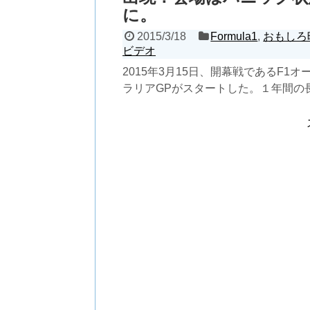
に。
2015/3/18
Formula1
,
おもしろ
ビデオ
2015年3月15日、開幕戦であるF1オ
ラリアGPがスタートした。１年間の
いの始まりだ。
記事を読む