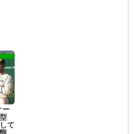
オー
0型
して
態