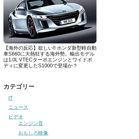
【海外の反応】欲しい!! ホンダ新型軽自動
車S660に大熱狂する海外勢。輸出モデル
は1.0L VTECターボエンジンとワイドボ
ディに変更したS1000で登場か？
カテゴリー
IT
ニュース
ビデオ
エンジン音
おもしろ映像