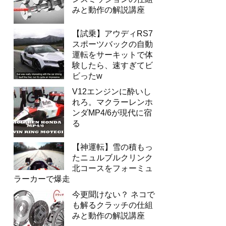
みと動作の解説講座
【試乗】アウディRS7
スポーツバックの自動
運転をサーキットで体
験したら、速すぎてビ
ビったw
V12エンジンに酔いし
れろ。マクラーレンホ
ンダMP4/6が現代に宿
る
【神運転】雪の積もっ
たニュルブルクリンク
北コースをフォーミュ
ラーカーで爆走
今更聞けない？ ネコで
も解るクラッチの仕組
みと動作の解説講座