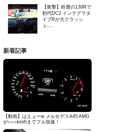
【衝撃】鈴鹿の130Rで
初代DC2 インテグラタ
イプRが大クラッシ
ュ….
新着記事
【動画】はえぇーw メルセデスA45 AMG
が○○○km/hまでフル加速！