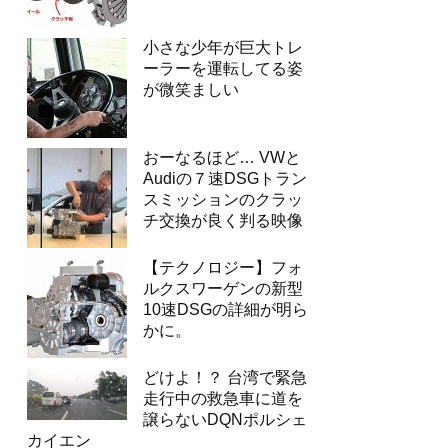
小さな少年が巨大トレ
ーラーを運転してる姿
が微笑ましい
おーなるほど… VWと
Audiの７速DSGトラン
スミッションのクラッ
チ交換が良く判る映像
【テクノロジー】フォ
ルクスワーゲンの新型
10速DSGの詳細が明ら
かに。
どけよ！？ 台湾で緊急
走行中の救急車に道を
譲らないDQNポルシェ
カイエン