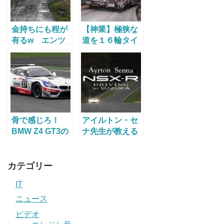
金持ちにも程が
【神業】極狭な
有るw エンツ
道を１６輪タイ
ォフェラーリで
ヤの大型トレー
WRCの如く農道
ラーで駆け抜け
を爆走
る。
骨で感じろ！
アイルトン・セ
BMW Z4 GT3の
ナ先生が教える
爆音V8エンジン
MT車の乗り方
サウンド
カテゴリー
IT
ニュース
ビデオ