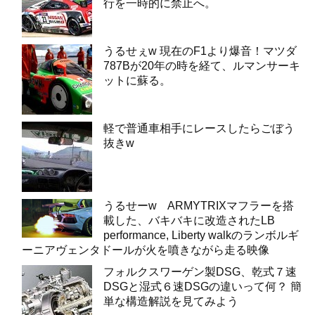
行を一時的に禁止へ。
うるせぇw 現在のF1より爆音！マツダ
787Bが20年の時を経て、ルマンサーキ
ットに蘇る。
軽で普通車相手にレースしたらごぼう
抜きw
うるせーw ARMYTRIXマフラーを搭
載した、バキバキに改造されたLB
performance, Liberty walkのランボルギ
ーニアヴェンタドールが火を噴きながら走る映像
フォルクスワーゲン製DSG、乾式７速
DSGと湿式６速DSGの違いって何？ 簡
単な構造解説を見てみよう