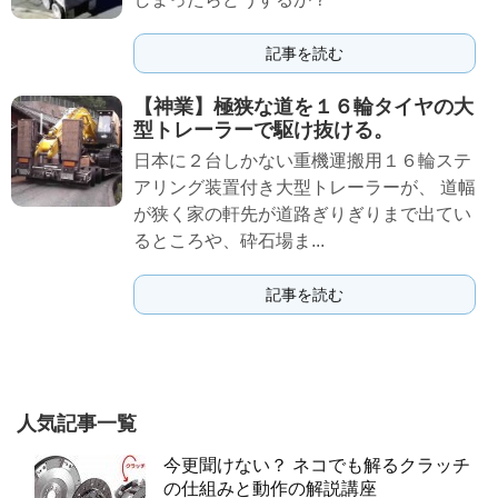
記事を読む
【神業】極狭な道を１６輪タイヤの大
型トレーラーで駆け抜ける。
日本に２台しかない重機運搬用１６輪ステ
アリング装置付き大型トレーラーが、 道幅
が狭く家の軒先が道路ぎりぎりまで­出てい
るところや、砕石場ま...
記事を読む
人気記事一覧
今更聞けない？ ネコでも解るクラッチ
の仕組みと動作の解説講座