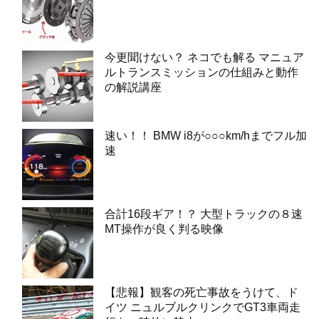
今更聞けない？ ネコでも解る マニュア
ルトランスミッションの仕組みと動作
の解説講座
速い！！ BMW i8が○○○km/hまでフル加
速
合計16段ギア！？ 大型トラックの８速
MT操作が良く判る映像
【悲報】観客の死亡事故をうけて、ド
イツ ニュルブルクリンクでGT3車両走