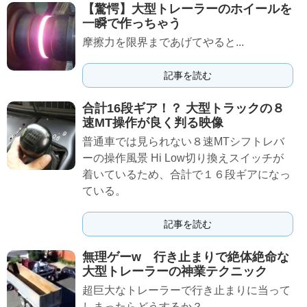
【驚愕】大型トレーラーのホイールを
一瞬で作っちゃう
摩擦力を限界まであげてやると...
記事を読む
合計16段ギア！？ 大型トラックの８
速MT操作が良く判る映像
普通車では見られない８速MTシフトレバ
ーの操作風景 Hi Low切り換えスイッチが
着いているため、合計で１６段ギアになっ
ている。
記事を読む
無理ゲーw 行き止まりで絶体絶命な
大型トレーラーの神業テクニック
超巨大なトレーラーで行き止まりに当って
しまったらどうするか？