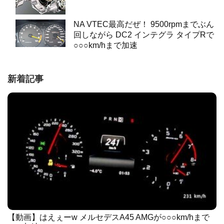
NA VTEC最高だぜ！ 9500rpmまでぶん
回しながら DC2 インテグラ タイプRで
○○○km/hまで加速
新着記事
【動画】はえぇーw メルセデスA45 AMGが○○○km/hまで