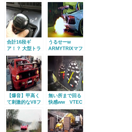
合計16段ギ
うるせーw
ア！？ 大型トラ
ARMYTRIXマフ
ックの８速MT操
ラーを搭載し
作が良く判る映
た、バキバキに
像
改造されたLB
performance,
Liberty walkの
ランボルギーニ
アヴェンタドー
【爆音】甲高く
無い所まで回る
ルが火を噴きな
て刺激的なV8フ
快感ww VTEC
がら走る映像
ェラーリサウン
ターボで武装し
ド！ F355がシ
たシビックが
ャシダイでエン
○○○km／hまで
ジン全快
加速