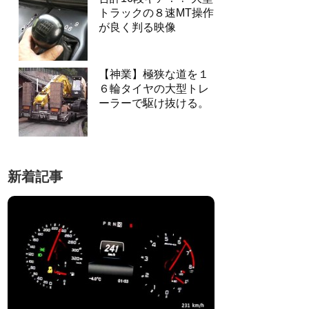
トラックの８速MT操作
が良く判る映像
【神業】極狭な道を１
６輪タイヤの大型トレ
ーラーで駆け抜ける。
新着記事