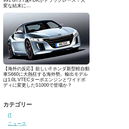
991 GT3 7速PDKがドラッグレース！大
変な結末に…
【海外の反応】欲しい!! ホンダ新型軽自動
車S660に大熱狂する海外勢。輸出モデル
は1.0L VTECターボエンジンとワイドボ
ディに変更したS1000で登場か？
カテゴリー
IT
ニュース