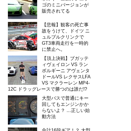
ゴのミニバージョンが
販売されてる
【悲報】観客の死亡事
故をうけて、ドイツ ニ
ュルブルクリンクで
GT3車両走行を一時的
に禁止へ。
【頂上決戦】ブガッテ
ィヴェイロン VS ラン
ボルギーニ アヴェンタ
ドールVS レクサスLFA
VS マクラーレン MP4-
12C ドラッグレースで勝つのは誰だ!?
大型バスで普通にキー
回してもエンジンかか
らないよ？ …正しい始
動方法
合計16段ギア！？ 大型