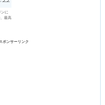
オ
,
ブラ
ジンに
で、最高
られた
スポンサーリンク