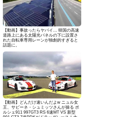
【動画】事故ったらヤバイ… 韓国の高速
道路上にある太陽光パネルの下に設置さ
れた自転車専用レーンが独創的すぎると
話題に。
【動画】どんだけ速いんだよw ニュル女
王、サビーネ・シュミッツさんが操る ポ
ルシェ911 997GT3 RS 6速MT VS 新型