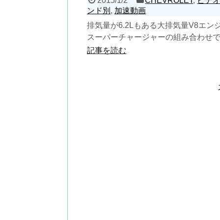
2015/1/2
CHEVROLET
,
ビデ
ンド別
,
加速動画
排気量が6.2Lもある大排気量V8エン
スーパーチャージャーの組み合わせ
出力は凡そ650馬力。これを見せつけ
記事を読む
らやっぱりアメ...