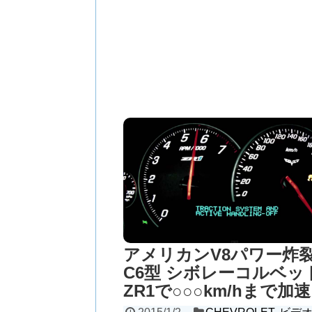
アメリカンV8パワー炸
C6型 シボレーコルベッ
ZR1で○○○km/hまで加速