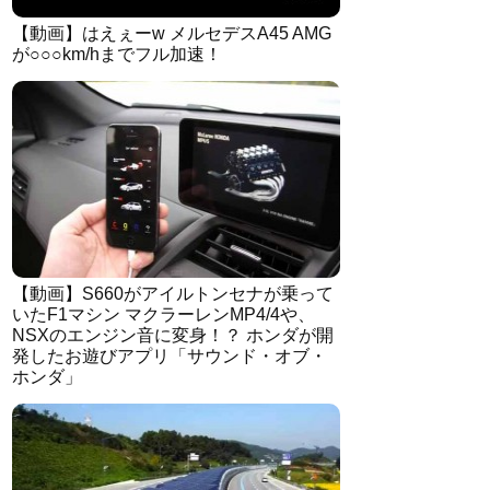
【動画】はえぇーw メルセデスA45 AMG
が○○○km/hまでフル加速！
【動画】S660がアイルトンセナが乗って
いたF1マシン マクラーレンMP4/4や、
NSXのエンジン音に変身！？ ホンダが開
発したお遊びアプリ「サウンド・オブ・
ホンダ」