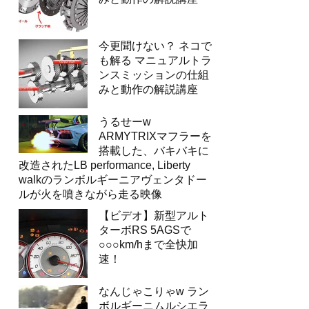
今更聞けない？ ネコで
も解る マニュアルトラ
ンスミッションの仕組
みと動作の解説講座
うるせーw
ARMYTRIXマフラーを
搭載した、バキバキに
改造されたLB performance, Liberty
walkのランボルギーニアヴェンタドー
ルが火を噴きながら走る映像
【ビデオ】新型アルト
ターボRS 5AGSで
○○○km/hまで全快加
速！
なんじゃこりゃw ラン
ボルギーニムルシエラ