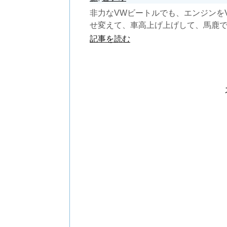
非力なVWビートルでも、エンジンを
せ変えて、車高上げ上げして、馬鹿
イヤを履かせてやれば...
記事を読む