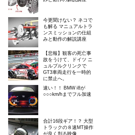
今更聞けない？ ネコで
も解る マニュアルトラ
ンスミッションの仕組
みと動作の解説講座
【悲報】観客の死亡事
故をうけて、ドイツ ニ
ュルブルクリンクで
GT3車両走行を一時的
に禁止へ。
速い！！ BMW i8が
○○○km/hまでフル加速
合計16段ギア！？ 大型
トラックの８速MT操作
が良く判る映像