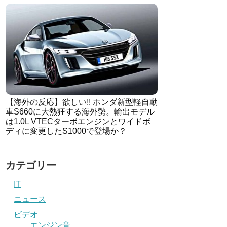
【海外の反応】欲しい!! ホンダ新型軽自動
車S660に大熱狂する海外勢。輸出モデル
は1.0L VTECターボエンジンとワイドボ
ディに変更したS1000で登場か？
カテゴリー
IT
ニュース
ビデオ
エンジン音