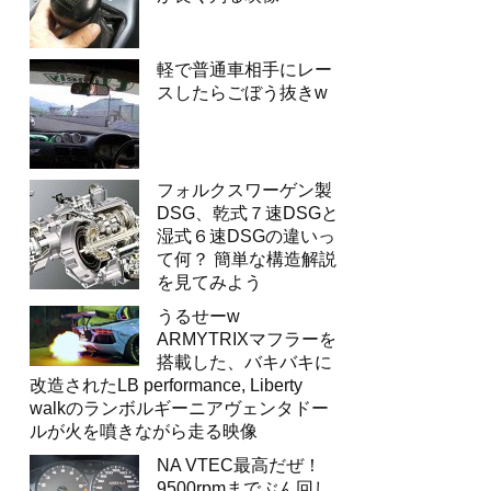
軽で普通車相手にレー
スしたらごぼう抜きw
フォルクスワーゲン製
DSG、乾式７速DSGと
湿式６速DSGの違いっ
て何？ 簡単な構造解説
を見てみよう
うるせーw
ARMYTRIXマフラーを
搭載した、バキバキに
改造されたLB performance, Liberty
walkのランボルギーニアヴェンタドー
ルが火を噴きながら走る映像
NA VTEC最高だぜ！
9500rpmまでぶん回し