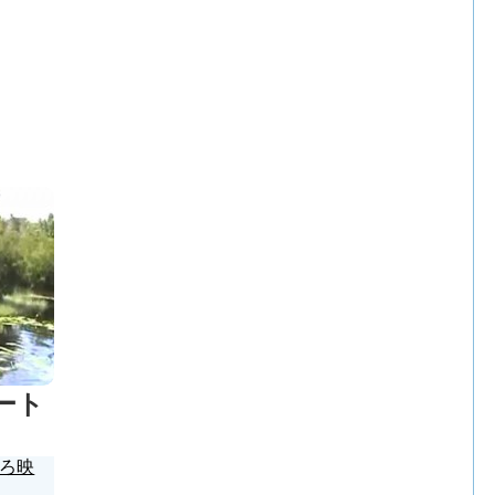
ート
ろ映