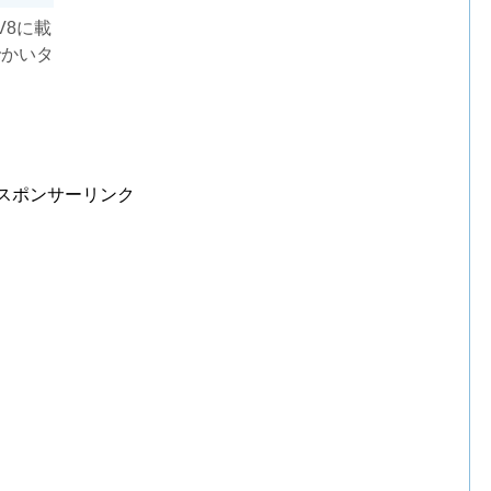
V8に載
でかいタ
スポンサーリンク