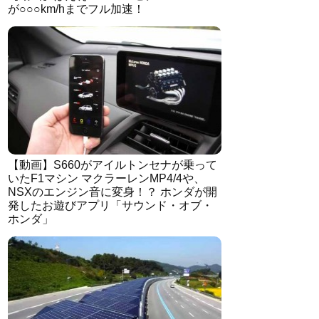
が○○○km/hまでフル加速！
【動画】S660がアイルトンセナが乗って
いたF1マシン マクラーレンMP4/4や、
NSXのエンジン音に変身！？ ホンダが開
発したお遊びアプリ「サウンド・オブ・
ホンダ」