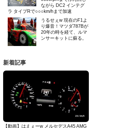
ながら DC2 インテグ
ラ タイプRで○○○km/hまで加速
うるせぇw 現在のF1よ
り爆音！マツダ787Bが
20年の時を経て、ルマ
ンサーキットに蘇る。
新着記事
【動画】はえぇーw メルセデスA45 AMG