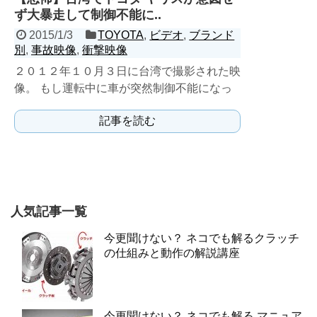
ず大暴走して制御不能に..
2015/1/3
TOYOTA
,
ビデオ
,
ブランド
別
,
事故映像
,
衝撃映像
２０１２年１０月３日に台湾で撮影された映
像。 もし運転中に車が突然制御不能になっ
たとしたら、 あなたならどうするだろう
記事を読む
か？
人気記事一覧
今更聞けない？ ネコでも解るクラッチ
の仕組みと動作の解説講座
今更聞けない？ ネコでも解る マニュア