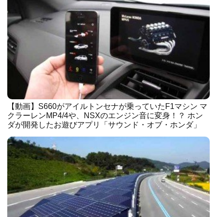
【動画】S660がアイルトンセナが乗っていたF1マシン マ
クラーレンMP4/4や、NSXのエンジン音に変身！？ ホン
ダが開発したお遊びアプリ「サウンド・オブ・ホンダ」