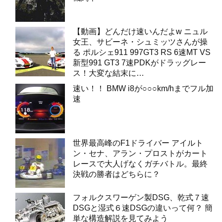
【動画】どんだけ速いんだよw ニュル
女王、サビーネ・シュミッツさんが操
る ポルシェ911 997GT3 RS 6速MT VS
新型991 GT3 7速PDKがドラッグレー
ス！大変な結末に…
速い！！ BMW i8が○○○km/hまでフル加
速
世界最高峰のF1ドライバー アイルト
ン・セナ、アラン・プロストがカート
レースで大人げなくガチバトル。最終
決戦の勝者はどちらに？
フォルクスワーゲン製DSG、乾式７速
DSGと湿式６速DSGの違いって何？ 簡
単な構造解説を見てみよう