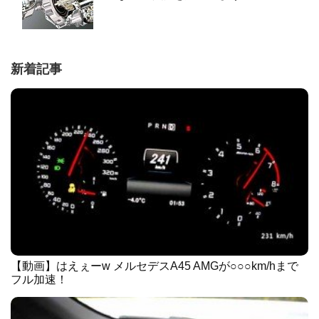
新着記事
【動画】はえぇーw メルセデスA45 AMGが○○○km/hまで
フル加速！