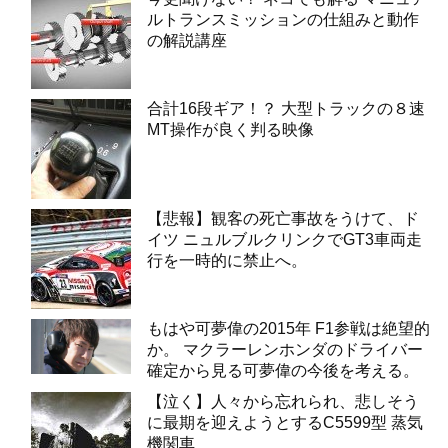
ルトランスミッションの仕組みと動作
の解説講座
合計16段ギア！？ 大型トラックの８速
MT操作が良く判る映像
【悲報】観客の死亡事故をうけて、ド
イツ ニュルブルクリンクでGT3車両走
行を一時的に禁止へ。
もはや可夢偉の2015年 F1参戦は絶望的
か。 マクラーレンホンダのドライバー
確定から見る可夢偉の今後を考える。
【泣く】人々から忘れられ、悲しそう
に最期を迎えようとするC5599型 蒸気
機関車