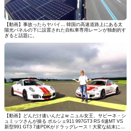
【動画】事故ったらヤバイ… 韓国の高速道路上にある太
陽光パネルの下に設置された自転車専用レーンが独創的す
ぎると話題に。
【動画】どんだけ速いんだよw ニュル女王、サビーネ・シ
ュミッツさんが操る ポルシェ911 997GT3 RS 6速MT VS
新型991 GT3 7速PDKがドラッグレース！大変な結末に…