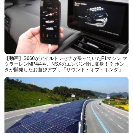
【動画】S660がアイルトンセナが乗っていたF1マシン マ
クラーレンMP4/4や、NSXのエンジン音に変身！？ ホン
ダが開発したお遊びアプリ「サウンド・オブ・ホンダ」