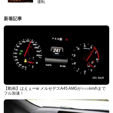
運転
新着記事
【動画】はえぇーw メルセデスA45 AMGが○○○km/hまで
フル加速！