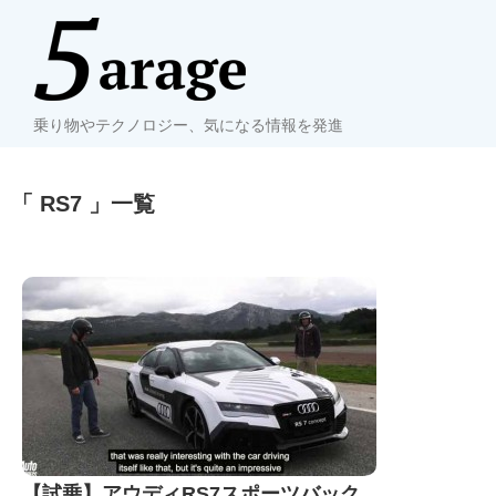
乗り物やテクノロジー、気になる情報を発進
「 RS7 」一覧
【試乗】アウディRS7スポーツバック