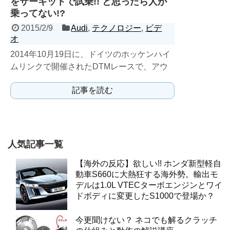
をサーキットで試乗!! と思ったら人が
乗ってない!?
2015/2/9
Audi
,
テクノロジー
,
ビデ
オ
2014年10月19日に、ドイツのホッケンハイ
ムリンクで開催されたDTMレースで、アウ
ディの自動運転技術をお披露目した。
記事を読む
人気記事一覧
【海外の反応】欲しい!! ホンダ新型軽自
動車S660に大熱狂する海外勢。輸出モ
デルは1.0L VTECターボエンジンとワイ
ドボディに変更したS1000で登場か？
今更聞けない？ ネコでも解るクラッチ