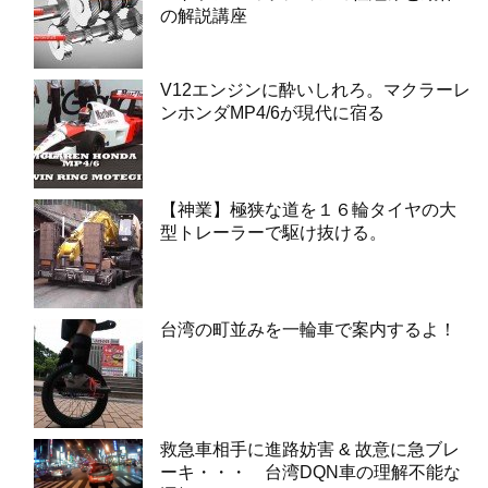
の解説講座
V12エンジンに酔いしれろ。マクラーレ
ンホンダMP4/6が現代に宿る
【神業】極狭な道を１６輪タイヤの大
型トレーラーで駆け抜ける。
台湾の町並みを一輪車で案内するよ！
救急車相手に進路妨害 & 故意に急ブレ
ーキ・・・ 台湾DQN車の理解不能な