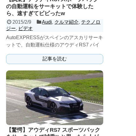
の自動運転をサーキットで体験した
ら、速すぎてビビったw
2015/2/9
Audi
,
クルマ紹介
,
テクノロ
ジー
,
ビデオ
AutoEXPRESSがスペインのアスカリサーキ
ットで、自動運転仕様のアウディRS7 パイ
ロット ドライビングコンセプトに試乗して
記事を読む
いる。 ...
【驚愕】アウディRS7 スポーツバック