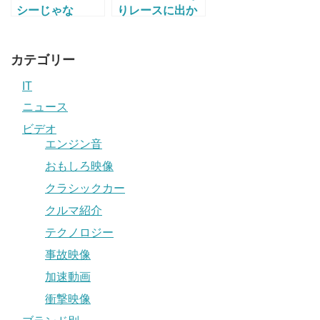
シーじゃな
りレースに出か
い！？ 新種のス
けて行ったら..
ズキキザシ仕様
覆面パトに採用
パトカー＆覆面
されてるスズキ
カテゴリー
が現れる
キザシをゲッ
IT
ト！
ニュース
ビデオ
エンジン音
おもしろ映像
クラシックカー
クルマ紹介
テクノロジー
事故映像
加速動画
衝撃映像