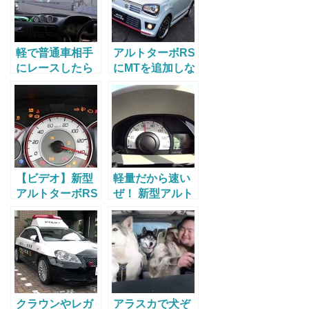
リーから採用さ
は？
れてる新しいト
ランスミッショ
ンの解説映像
軽で普通車相手
アルトターボRS
にレースしたら
にMTを追加しな
ごぼう抜きw
い理由はコス
ト？ 4WDの設定
は？ 気になる
AGSの性能を試
乗して試す！
【ビデオ】新型
軽量だから速い
アルトターボRS
ぜ！ 新型アルト
5AGSで
F NA, 5AGSで
○○○km/hまで全
フル加速！
快加速！
クラウンやレガ
アラスカで犬ぞ