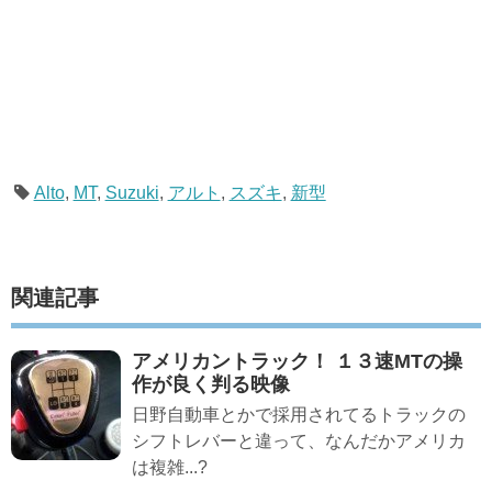
Alto
,
MT
,
Suzuki
,
アルト
,
スズキ
,
新型
関連記事
アメリカントラック！ １３速MTの操
作が良く判る映像
日野自動車とかで採用されてるトラックの
シフトレバーと違って、なんだかアメリカ
は複雑...?