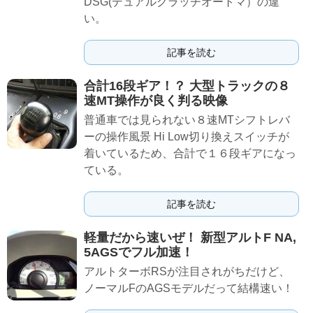
DSG(デュアルクラッチオートマ）の違
い。
記事を読む
合計16段ギア！？ 大型トラックの８
速MT操作が良く判る映像
普通車では見られない８速MTシフトレバ
ーの操作風景 Hi Low切り換えスイッチが
着いているため、合計で１６段ギアになっ
ている。
記事を読む
軽量だから速いぜ！ 新型アルトF NA,
5AGSでフル加速！
アルトターボRSが注目されがちだけど、
ノーマルFのAGSモデルだって結構速い！