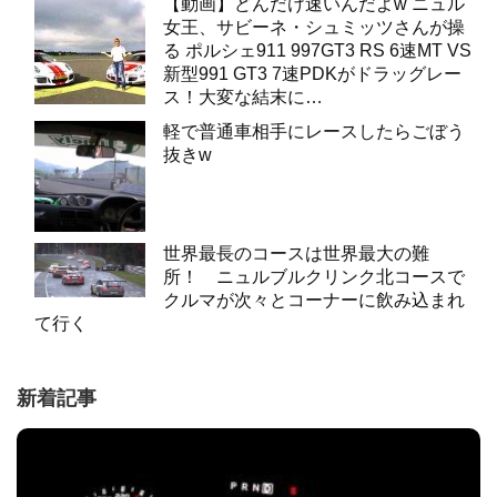
【動画】どんだけ速いんだよw ニュル
女王、サビーネ・シュミッツさんが操
る ポルシェ911 997GT3 RS 6速MT VS
新型991 GT3 7速PDKがドラッグレー
ス！大変な結末に…
軽で普通車相手にレースしたらごぼう
抜きw
世界最長のコースは世界最大の難
所！ ニュルブルクリンク北コースで
クルマが次々とコーナーに飲み込まれ
て行く
新着記事