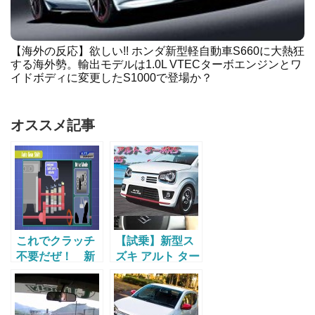
【海外の反応】欲しい!! ホンダ新型軽自動車S660に大熱狂
する海外勢。輸出モデルは1.0L VTECターボエンジンとワ
イドボディに変更したS1000で登場か？
オススメ記事
これでクラッチ
【試乗】新型ス
不要だぜ！ 新
ズキ アルト ター
型アルトに採用
ボRS 2WDに速
されてるAGSっ
攻試乗！気にな
て何だ？ キャ
る5AGSの動作