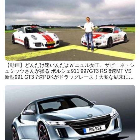
【動画】どんだけ速いんだよw ニュル女王、サビーネ・シ
ュミッツさんが操る ポルシェ911 997GT3 RS 6速MT VS
新型991 GT3 7速PDKがドラッグレース！大変な結末に…