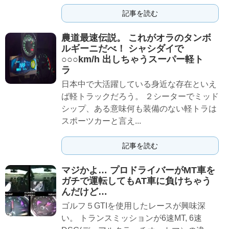
記事を読む
農道最速伝説。 これがオラのタンボ
ルギーニだべ！ シャシダイで
○○○km/h 出しちゃうスーパー軽ト
ラ
日本中で大活躍している身近な存在といえ
ば軽トラックだろう。 ２シーターでミッド
シップ、ある意味何も装備のない軽トラは
スポーツカーと言え...
記事を読む
マジかよ… プロドライバーがMT車を
ガチで運転してもAT車に負けちゃう
んだけど…
ゴルフ５GTIを使用したレースが興味深
い。 トランスミッションが6速MT, 6速