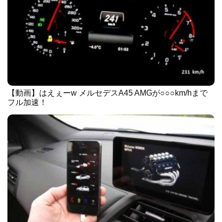
【動画】はえぇーw メルセデスA45 AMGが○○○km/hまで
フル加速！