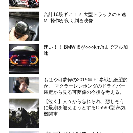
合計16段ギア！？ 大型トラックの８速
MT操作が良く判る映像
速い！！ BMW i8が○○○km/hまでフル加
速
もはや可夢偉の2015年 F1参戦は絶望的
か。 マクラーレンホンダのドライバー
確定から見る可夢偉の今後を考える。
【泣く】人々から忘れられ、悲しそう
に最期を迎えようとするC5599型 蒸気
機関車