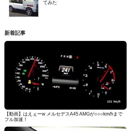
てみた
新着記事
【動画】はえぇーw メルセデスA45 AMGが○○○km/hまで
フル加速！