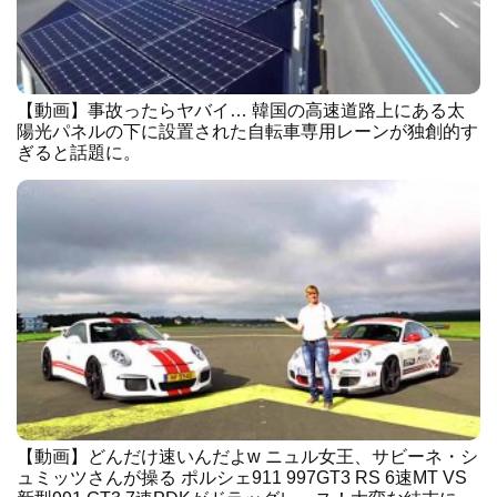
【動画】事故ったらヤバイ… 韓国の高速道路上にある太
陽光パネルの下に設置された自転車専用レーンが独創的す
ぎると話題に。
【動画】どんだけ速いんだよw ニュル女王、サビーネ・シ
ュミッツさんが操る ポルシェ911 997GT3 RS 6速MT VS