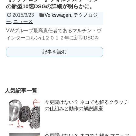
の新型10速DSGの詳細が明らかに。
2015/3/23
Volkswagen
,
テクノロジ
ー
,
ニュース
VWグループ最高責任者であるマルチン・ヴ
インターコルンは２０１２年に新型DSGを
開発していると発表したが、具体的な詳細に
記事を読む
ついては明かさなかっ...
人気記事一覧
今更聞けない？ ネコでも解るクラッチ
の仕組みと動作の解説講座
今更聞けない？ ネコでも解る マニュア