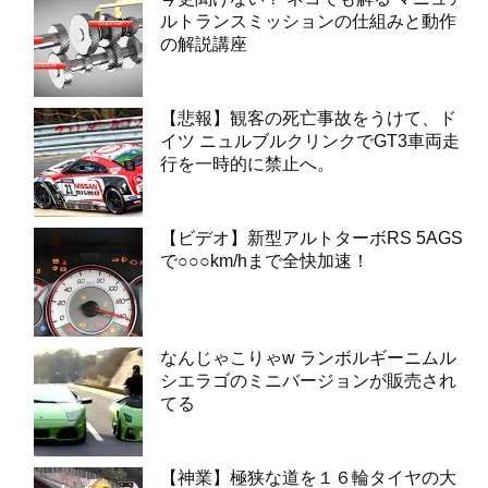
ルトランスミッションの仕組みと動作
の解説講座
【悲報】観客の死亡事故をうけて、ド
イツ ニュルブルクリンクでGT3車両走
行を一時的に禁止へ。
【ビデオ】新型アルトターボRS 5AGS
で○○○km/hまで全快加速！
なんじゃこりゃw ランボルギーニムル
シエラゴのミニバージョンが販売され
てる
【神業】極狭な道を１６輪タイヤの大