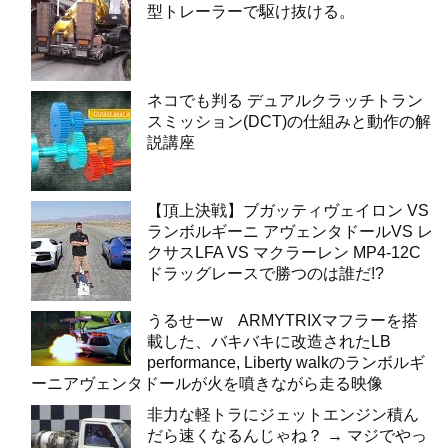
型トレーラーで駆け抜ける。
ネコでも判る デュアルクラッチトラン
スミッション(DCT)の仕組みと動作の解
説講座
【頂上決戦】ブガッティヴェイロン VS
ランボルギーニ アヴェンタドールVS レ
クサスLFA VS マクラーレン MP4-12C
ドラッグレースで勝つのは誰だ!?
うるせーw ARMYTRIXマフラーを搭
載した、バキバキに改造されたLB
performance, Liberty walkのランボルギ
ーニアヴェンタドールが火を噴きながら走る映像
非力な軽トラにジェットエンジン積ん
だら速くなるんじゃね？ → マジでやっ