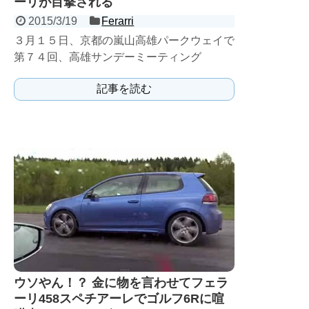
ーリが目撃される
2015/3/19
Ferarri
３月１５日、京都の嵐山高雄パークウェイで
第７４回、高雄サンデーミーティング
（TSM）が開催された。 元々京都のクラシ
記事を読む
ックカー愛好家を中...
ウソやん！？ 金に物を言わせてフェラ
ーリ458スペチアーレでゴルフ6Rに喧