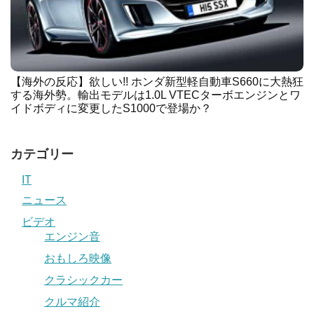
【海外の反応】欲しい!! ホンダ新型軽自動車S660に大熱狂
する海外勢。輸出モデルは1.0L VTECターボエンジンとワ
イドボディに変更したS1000で登場か？
カテゴリー
IT
ニュース
ビデオ
エンジン音
おもしろ映像
クラシックカー
クルマ紹介