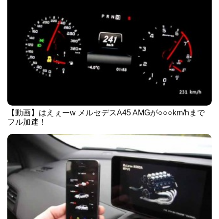
【動画】はえぇーw メルセデスA45 AMGが○○○km/hまで
フル加速！