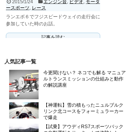
2015/1/24
エンジン音
,
ビデオ
,
モータ
ースポーツ
,
レース
ランエボ６でフジスピードウェイの走行会に
参加していた時のお話。
記事を読む
人気記事一覧
今更聞けない？ ネコでも解る マニュア
ルトランスミッションの仕組みと動作
の解説講座
【神運転】雪の積もったニュルブルク
リンク北コースをフォーミュラーカー
で爆走
【試乗】アウディRS7スポーツバック