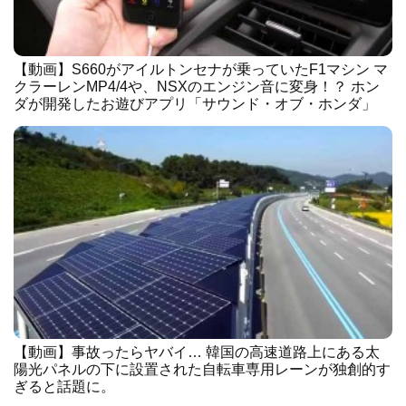
【動画】S660がアイルトンセナが乗っていたF1マシン マ
クラーレンMP4/4や、NSXのエンジン音に変身！？ ホン
ダが開発したお遊びアプリ「サウンド・オブ・ホンダ」
【動画】事故ったらヤバイ… 韓国の高速道路上にある太
陽光パネルの下に設置された自転車専用レーンが独創的す
ぎると話題に。