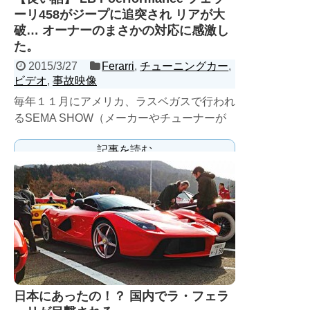
ーリ458がジープに追突され リアが大
破… オーナーのまさかの対応に感激し
た。
2015/3/27
Ferarri
,
チューニングカー
,
ビデオ
,
事故映像
毎年１１月にアメリカ、ラスベガスで行われ
るSEMA SHOW（メーカーやチューナーが
カスタムカーを出展する場所）で驚きの事故
記事を読む
が起こってしまっ...
日本にあったの！？ 国内でラ・フェラ