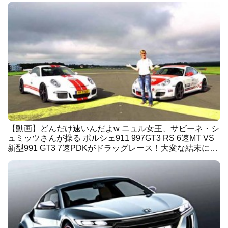
【動画】どんだけ速いんだよw ニュル女王、サビーネ・シ
ュミッツさんが操る ポルシェ911 997GT3 RS 6速MT VS
新型991 GT3 7速PDKがドラッグレース！大変な結末に…