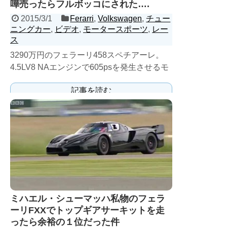
嘩売ったらフルボッコにされた….
2015/3/1
Ferarri
,
Volkswagen
,
チュー
ニングカー
,
ビデオ
,
モータースポーツ
,
レー
ス
3290万円のフェラーリ458スペチアーレ。
4.5LV8 NAエンジンで605psを発生させるモ
ンスターマシンだから、余程の事が無い限り
記事を読む
レー...
ミハエル・シューマッハ私物のフェラ
ーリFXXでトップギアサーキットを走
ったら余裕の１位だった件