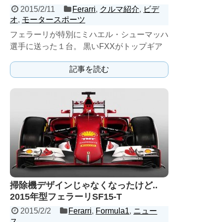
2015/2/11
Ferarri
,
クルマ紹介
,
ビデ
オ
,
モータースポーツ
フェラーリが特別にミハエル・シューマッハ
選手に送った１台。 黒いFXXがトップギア
の特設コースを大爆走しちゃう。
記事を読む
掃除機デザインじゃなくなったけど..
2015年型フェラーリSF15-T
2015/2/2
Ferarri
,
Formula1
,
ニュー
ス