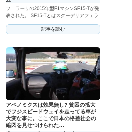
フェラーリの2015年型F1マシンSF15-Tが発
表された。 SF15-Tとはスクーデリアフェラ
ーリ,15,ターボの略だと言う。
記事を読む
アベノミクスは効果無し? 貧困の拡大
でフジスピードウェイを走ってる車が
大変な事に。ここで日本の格差社会の
縮図を見せつけられた…