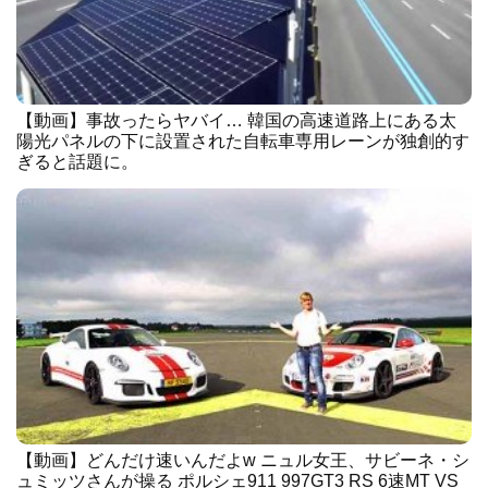
【動画】事故ったらヤバイ… 韓国の高速道路上にある太
陽光パネルの下に設置された自転車専用レーンが独創的す
ぎると話題に。
【動画】どんだけ速いんだよw ニュル女王、サビーネ・シ
ュミッツさんが操る ポルシェ911 997GT3 RS 6速MT VS