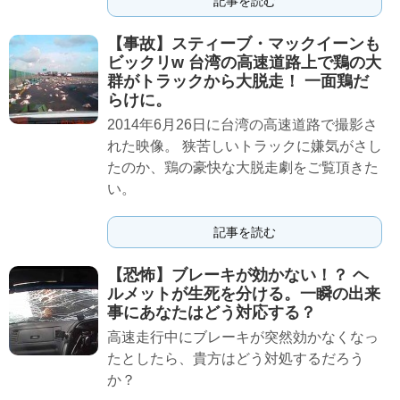
記事を読む
【事故】スティーブ・マックイーンも
ビックリw 台湾の高速道路上で鶏の大
群がトラックから大脱走！ 一面鶏だ
らけに。
2014年6月26日に台湾の高速道路で撮影さ
れた映像。 狭苦しいトラックに嫌気がさし
たのか、鶏の豪快な大脱走劇をご覧頂きた
い。
記事を読む
【恐怖】ブレーキが効かない！？ ヘ
ルメットが生死を分ける。一瞬の出来
事にあなたはどう対応する？
高速走行中にブレーキが突然効かなくなっ
たとしたら、貴方はどう対処するだろう
か？