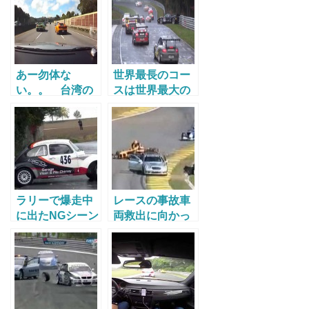
あー勿体な
世界最長のコー
い。。 台湾の
スは世界最大の
ランボルギーニ
難所！ ニュル
軍団がストリー
ブルクリンク北
トレースで自滅
コースでクルマ
が次々とコーナ
ーに飲み込まれ
て行く
ラリーで爆走中
レースの事故車
に出たNGシーン
両救出に向かっ
まとめ2013
た救急車に後ろ
から….