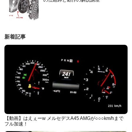
新着記事
【動画】はえぇーw メルセデスA45 AMGが○○○km/hまで
フル加速！