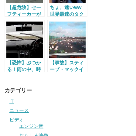
【超危険】セー
ちょ、速いww
フティーカーが
世界最速のタク
レースコントロ
シーをBMW M3
ールに失敗する
GTSで追いかけ
とこうなっちゃ
てみた
う
【恐怖】ぶつか
【事故】スティ
る！雨の中、時
ーブ・マックイ
速170km/hで大
ーンもビックリ
スピン！ 一瞬の
w 台湾の高速道
出来事をどう対
路上で鶏の大群
カテゴリー
処する？
がトラックから
IT
大脱走！ 一面鶏
だらけに。
ニュース
ビデオ
エンジン音
おもしろ映像