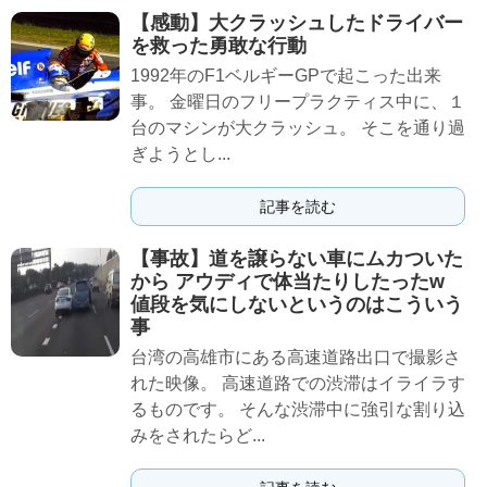
【感動】大クラッシュしたドライバー
を救った勇敢な行動
1992年のF1ベルギーGPで起こった出来
事。 金曜日のフリープラクティス中に、１
台のマシンが大クラッシュ。 そこを通り過
ぎようとし...
記事を読む
【事故】道を譲らない車にムカついた
から アウディで体当たりしたったw
値段を気にしないというのはこういう
事
台湾の高雄市にある高速道路出口で撮影さ
れた映像。 高速道路での渋滞はイライラす
るものです。 そんな渋滞中に強引な割り込
みをされたらど...