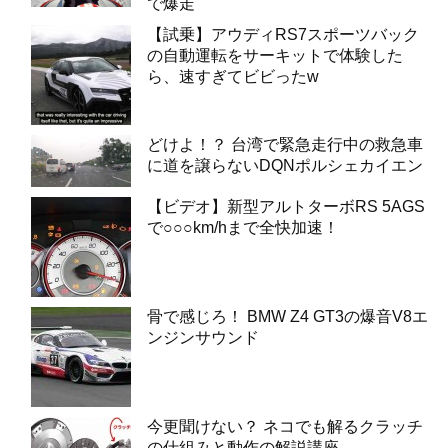
で爆走
【試乗】アウディRS7スポーツバック
の自動運転をサーキットで体験した
ら、速すぎてビビったw
どけよ！？ 台湾で緊急走行中の救急車
に道を譲らないDQNポルシェカイエン
【ビデオ】新型アルトターボRS 5AGS
で○○○km/hまで全快加速！
骨で感じろ！ BMW Z4 GT3の爆音V8エ
ンジンサウンド
今更聞けない？ ネコでも解るクラッチ
の仕組みと動作の解説講座