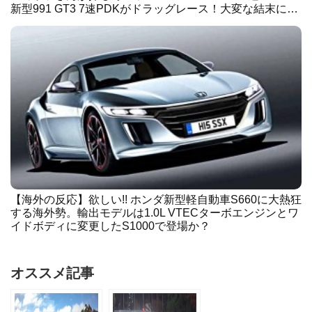
新型991 GT3 7速PDKがドラッグレース！大変な結末に…
【海外の反応】欲しい!! ホンダ新型軽自動車S660に大熱狂
する海外勢。輸出モデルは1.0L VTECターボエンジンとワ
イドボディに変更したS1000で登場か？
オススメ記事