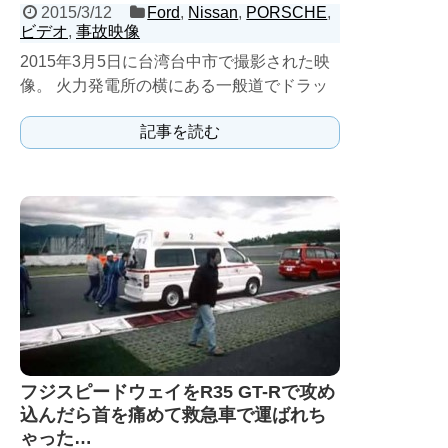
2015/3/12
Ford
,
Nissan
,
PORSCHE
,
ビデオ
,
事故映像
2015年3月5日に台湾台中市で撮影された映
像。 火力発電所の横にある一般道でドラッ
グレースをする若者達。R35 GT-R、ポルシ
記事を読む
ェ9...
フジスピードウェイをR35 GT-Rで攻め
込んだら首を痛めて救急車で運ばれち
ゃった…