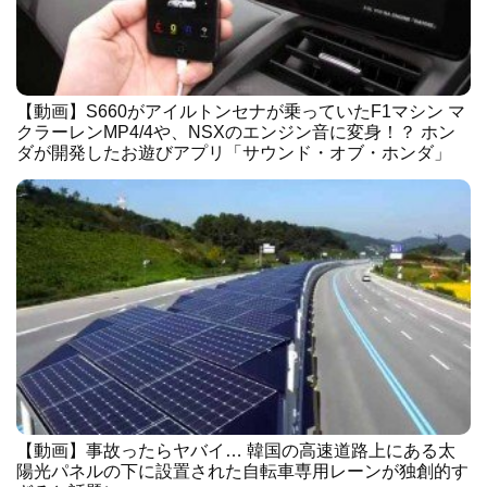
【動画】S660がアイルトンセナが乗っていたF1マシン マ
クラーレンMP4/4や、NSXのエンジン音に変身！？ ホン
ダが開発したお遊びアプリ「サウンド・オブ・ホンダ」
【動画】事故ったらヤバイ… 韓国の高速道路上にある太
陽光パネルの下に設置された自転車専用レーンが独創的す