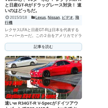
と日産GT-Rがドラッグレース対決！ 速
いのはどっちだ。
2015/3/18
Lexus
,
Nissan
,
ビデオ
,
飛
行機
レクサスLFAと日産GT-Rは日本を代表する
スーパーカーだ。この２台をアメリカでドラ
ッグレースさせてみた今回の企画。V10NA
記事を読む
を搭載するLF...
速いw R34GT-R V-Specがドイツアウ