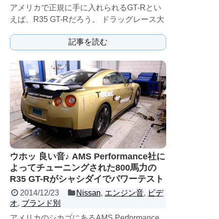
アメリカで正規に手に入れられるGT-Rとい
えば、R35 GT-Rだろう。 ドラッグレース大
好きなアメリカ人によってカリカリにフルチ
記事を読む
ュー...
ウホッ 良い音♪ AMS Performance社に
よってチューニングされた800馬力の
R35 GT-Rがシャシダイでパワーテスト
2014/12/23
Nissan
,
エンジン音
,
ビデ
オ
,
ブランド別
アメリカのシカゴにあるAMS Performance