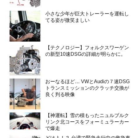
小さな少年が巨大トレーラーを運転し
てる姿が微笑ましい
【テクノロジー】フォルクスワーゲン
の新型10速DSGの詳細が明らかに。
おーなるほど… VWとAudiの７速DSG
トランスミッションのクラッチ交換が
良く判る映像
【神運転】雪の積もったニュルブルク
リンク北コースをフォーミュラーカー
で爆走
どけよ！？ 台湾で緊急走行中の救急車