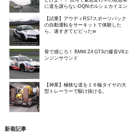
に道を譲らないDQNポルシェカイエン
【試乗】アウディRS7スポーツバック
の自動運転をサーキットで体験した
ら、速すぎてビビったw
骨で感じろ！ BMW Z4 GT3の爆音V8エ
ンジンサウンド
【神業】極狭な道を１６輪タイヤの大
型トレーラーで駆け抜ける。
新着記事