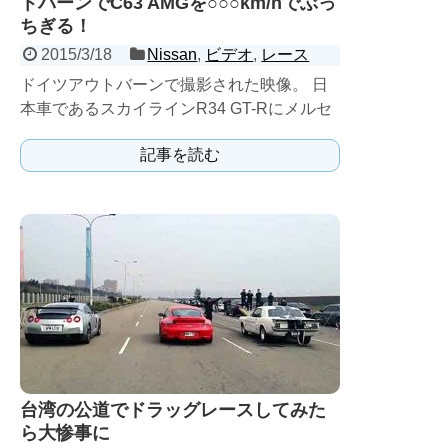
トバーンでC63 AMGを○○○km/hでぶっ
ちぎる！
2015/3/18
Nissan
,
ビデオ
,
レース
ドイツアウトバーンで撮影された映像。 日
本車であるスカイラインR34 GT-Rにメルセ
デスベンツC63AMGが襲いかかる。完全ア
記事を読む
ウェー...
台湾の公道でドラッグレースしてみた
ら大惨事に