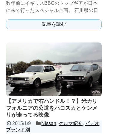
数年前にイギリスBBCのトップギアが日本
に来て行ったスペシャル企画。 石川県の日
本海側の海岸を起点に千葉県の南房総付近ま
記事を読む
で行くレース。 ...
【アメリカで右ハンドル！？】米カリ
フォルニアの公道をハコスカとケンメ
リが走ってる映像
2015/1/9
Nissan
,
クルマ紹介
,
ビデオ
,
ブランド別