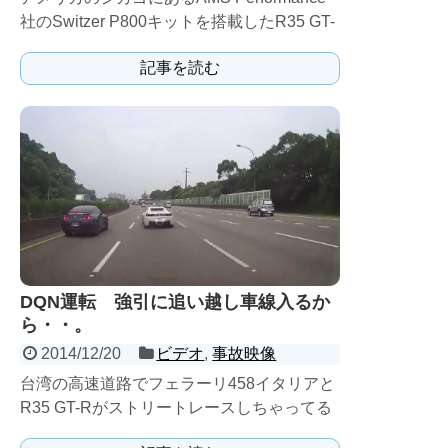
社のSwitzer P800キットを搭載したR35 GT-
Rは８００馬力を発生させる。 ...
記事を読む
DQN運転 強引に追い越し車線入るか
ら・・。
2014/12/20
ビデオ
,
事故映像
台湾の高速道路でフェラーリ458イタリアと
R35 GT-Rがストリートレースしちゃってる
映像。 不運な事に、一般車が巻き込まれて