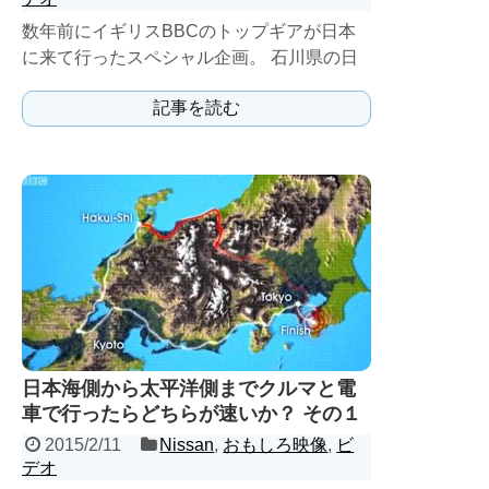
数年前にイギリスBBCのトップギアが日本
に来て行ったスペシャル企画。 石川県の日
本海側の海岸を起点に千葉県の南房総付近ま
記事を読む
で行くレース。 ...
日本海側から太平洋側までクルマと電
車で行ったらどちらが速いか？ その１
2015/2/11
Nissan
,
おもしろ映像
,
ビ
デオ