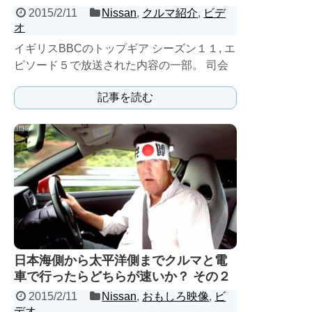
2015/2/11
Nissan
,
クルマ紹介
,
ビデ
オ
イギリスBBCのトップギア シーズン１１, エ
ピソード５で放送された内容の一部。 司会
のジェレミークラークソンが、R35 GT-Rで
記事を読む
フ...
日本海側から太平洋側までクルマと電
車で行ったらどちらが速いか？ その２
2015/2/11
Nissan
,
おもしろ映像
,
ビ
デオ