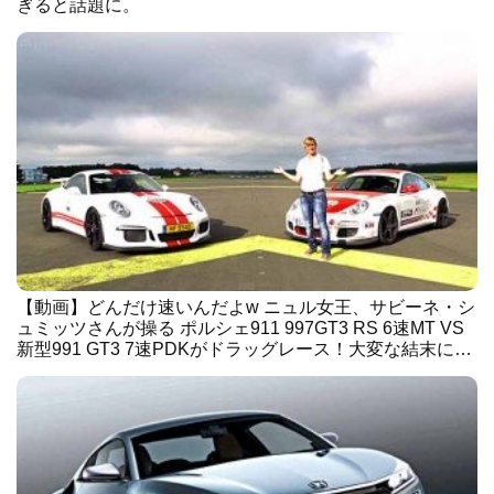
ぎると話題に。
【動画】どんだけ速いんだよw ニュル女王、サビーネ・シ
ュミッツさんが操る ポルシェ911 997GT3 RS 6速MT VS
新型991 GT3 7速PDKがドラッグレース！大変な結末に…