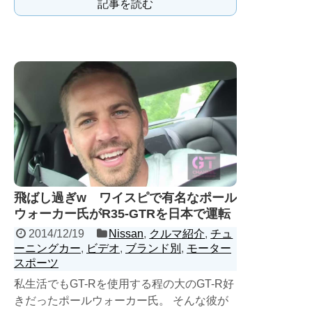
記事を読む
し...
飛ばし過ぎw ワイスピで有名なポール
ウォーカー氏がR35-GTRを日本で運転
2014/12/19
Nissan
,
クルマ紹介
,
チュ
ーニングカー
,
ビデオ
,
ブランド別
,
モーター
スポーツ
私生活でもGT-Rを使用する程の大のGT-R好
きだったポールウォーカー氏。 そんな彼が