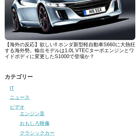
【海外の反応】欲しい!! ホンダ新型軽自動車S660に大熱狂
する海外勢。輸出モデルは1.0L VTECターボエンジンとワ
イドボディに変更したS1000で登場か？
カテゴリー
IT
ニュース
ビデオ
エンジン音
おもしろ映像
クラシックカー