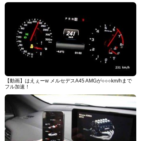
【動画】はえぇーw メルセデスA45 AMGが○○○km/hまで
フル加速！