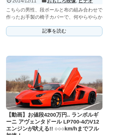
2014/12/11
おもしろ映像
,
ビデオ
こちらの男性、段ボールと布の組み合わせで
作ったお手製の椅子カバーで、何やらやらか
しそうな様子
記事を読む
【動画】お値段4200万円.. ランボルギ
ーニ アヴェンタドール LP700-4のV12
エンジンが吠える!! ○○○km/hまでフル