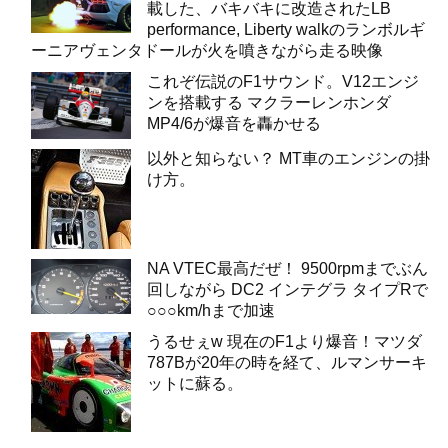
載した、バキバキに改造されたLB
performance, Liberty walkのランボルギ
ーニアヴェンタドールが火を噴きながら走る映像
これぞ伝説のF1サウンド。V12エンジ
ンを搭載する マクラーレンホンダ
MP4/6が爆音を轟かせる
以外と知らない？ MT車のエンジンの掛
け方。
NA VTEC最高だぜ！ 9500rpmまでぶん
回しながら DC2 インテグラ タイプRで
○○○km/hまで加速
うるせぇw 現在のF1より爆音！マツダ
787Bが20年の時を経て、ルマンサーキ
ットに蘇る。