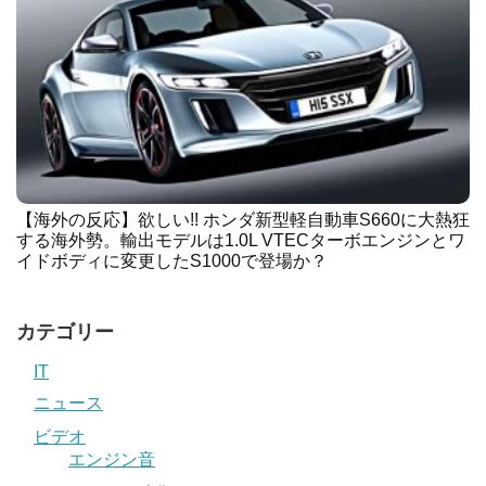
【海外の反応】欲しい!! ホンダ新型軽自動車S660に大熱狂
する海外勢。輸出モデルは1.0L VTECターボエンジンとワ
イドボディに変更したS1000で登場か？
カテゴリー
IT
ニュース
ビデオ
エンジン音