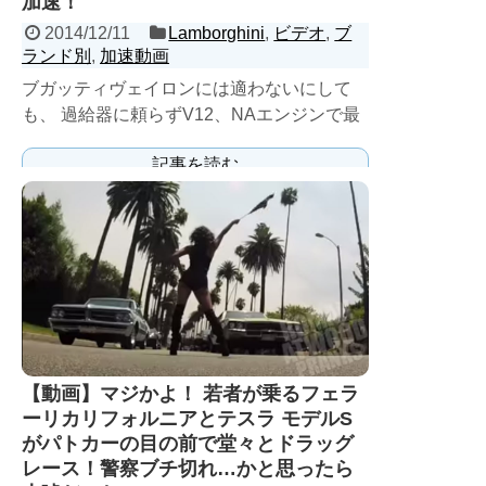
加速！
2014/12/11
Lamborghini
,
ビデオ
,
ブ
ランド別
,
加速動画
ブガッティヴェイロンには適わないにして
も、 過給器に頼らずV12、NAエンジンで最
高速xxxkm/h以上に達するのはやっぱりスー
記事を読む
パーカーら...
【動画】マジかよ！ 若者が乗るフェラ
ーリカリフォルニアとテスラ モデルS
がパトカーの目の前で堂々とドラッグ
レース！警察ブチ切れ…かと思ったら