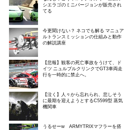
シエラゴのミニバージョンが販売され
てる
今更聞けない？ ネコでも解る マニュア
ルトランスミッションの仕組みと動作
の解説講座
【悲報】観客の死亡事故をうけて、ド
イツ ニュルブルクリンクでGT3車両走
行を一時的に禁止へ。
【泣く】人々から忘れられ、悲しそう
に最期を迎えようとするC5599型 蒸気
機関車
うるせーw ARMYTRIXマフラーを搭