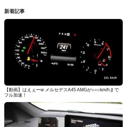
新着記事
【動画】はえぇーw メルセデスA45 AMGが○○○km/hまで
フル加速！