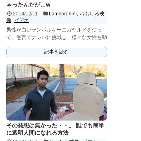
ゃったんだが…w
2014/12/11
Lamborghini
,
おもしろ映
像
,
ビデオ
男性が白いランボルギーニガヤルドを使っ
て、無言でナンパに挑戦し、様々な女性を助
手席に乗せて走り去ってしまいます。 人は
記事を読む
見かけだけじゃな...
その発想は無かった・・。 誰でも簡単
に透明人間になれる方法