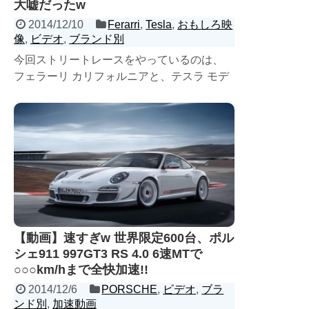
大嘘だったw
2014/12/10
Ferarri
,
Tesla
,
おもしろ映
像
,
ビデオ
,
ブランド別
今回ストリートレースをやっているのは、
フェラーリ カリフォルニアと、テスラ モデ
ルSの２台 V８エンジンを搭載するスーパー
記事を読む
カーに、...
【動画】速すぎw 世界限定600台、ポル
シェ911 997GT3 RS 4.0 6速MTで
○○○km/hまで全快加速!!
2014/12/6
PORSCHE
,
ビデオ
,
ブラ
ンド別
,
加速動画