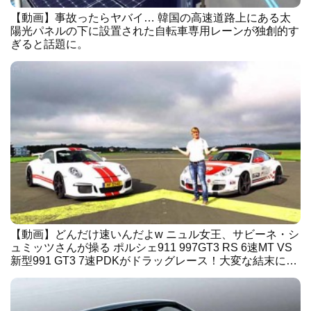
【動画】事故ったらヤバイ… 韓国の高速道路上にある太
陽光パネルの下に設置された自転車専用レーンが独創的す
ぎると話題に。
【動画】どんだけ速いんだよw ニュル女王、サビーネ・シ
ュミッツさんが操る ポルシェ911 997GT3 RS 6速MT VS
新型991 GT3 7速PDKがドラッグレース！大変な結末に…