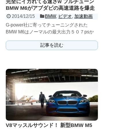
完全にイカれてる速さw フルチューン
BMW M6がアブダビの高速道路を爆走
2014/12/15
BMW
,
ビデオ
,
加速動画
G-power社に寄ってチューニングされた
BMW M6はノーマルの最大出力５０７psか
ら、ターボブーストで７３０psまで引き上
記事を読む
げられている。...
V8マッスルサウンド！ 新型BMW M5