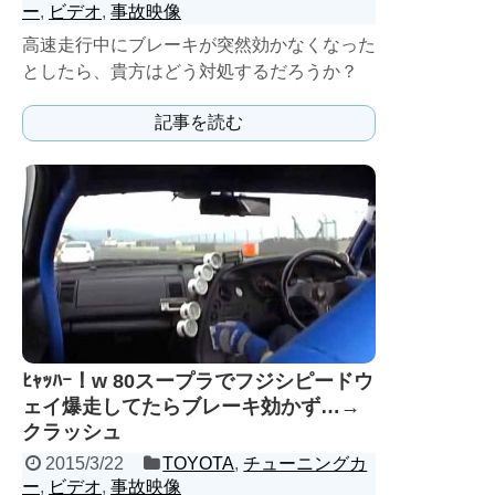
ー
,
ビデオ
,
事故映像
高速走行中にブレーキが突然効かなくなった
としたら、貴方はどう対処するだろうか？
記事を読む
ﾋｬｯﾊｰ！w 80スープラでフジシピードウ
ェイ爆走してたらブレーキ効かず…→
クラッシュ
2015/3/22
TOYOTA
,
チューニングカ
ー
,
ビデオ
,
事故映像