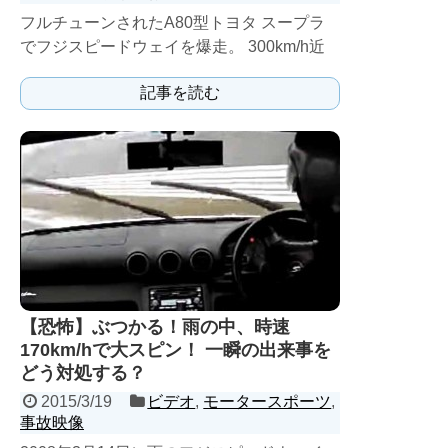
フルチューンされたA80型トヨタ スープラ
でフジスピードウェイを爆走。 300km/h近
いスピードを続けたせいか、ブレーキが音を
記事を読む
上げ....
【恐怖】ぶつかる！雨の中、時速
170km/hで大スピン！ 一瞬の出来事を
どう対処する？
2015/3/19
ビデオ
,
モータースポーツ
,
事故映像