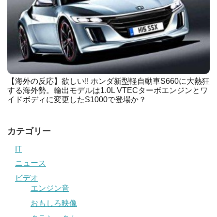
【海外の反応】欲しい!! ホンダ新型軽自動車S660に大熱狂
する海外勢。輸出モデルは1.0L VTECターボエンジンとワ
イドボディに変更したS1000で登場か？
カテゴリー
IT
ニュース
ビデオ
エンジン音
おもしろ映像