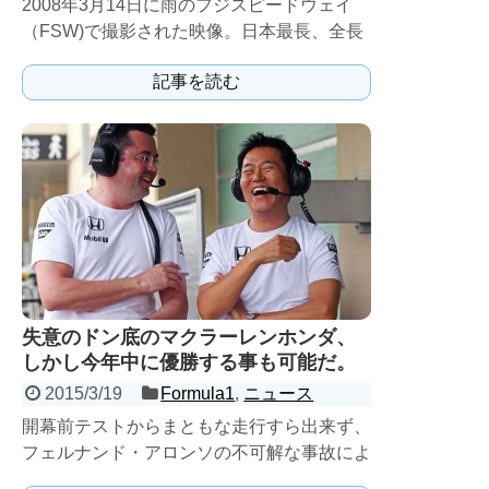
2008年3月14日に雨のフジスピードウェイ
（FSW)で撮影された映像。日本最長、全長
1500mのホームストレートはハイパワー車
記事を読む
だと時速30...
失意のドン底のマクラーレンホンダ、
しかし今年中に優勝する事も可能だ。
2015/3/19
Formula1
,
ニュース
開幕前テストからまともな走行すら出来ず、
フェルナンド・アロンソの不可解な事故によ
るレース欠場、そして開幕戦で最下位という