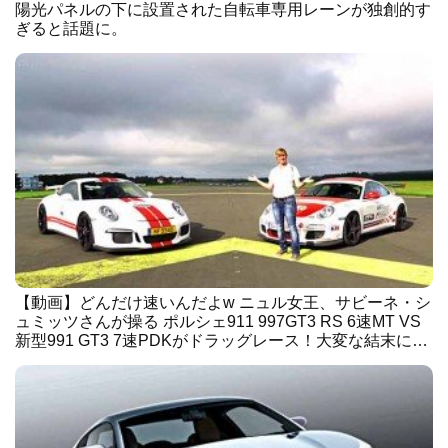
陽光パネルの下に設置された自転車専用レーンが独創的す
ぎると話題に。
【動画】どんだけ速いんだよw ニュル女王、サビーネ・シ
ュミッツさんが操る ポルシェ911 997GT3 RS 6速MT VS
新型991 GT3 7速PDKがドラッグレース！大変な結末に…