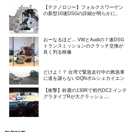
【テクノロジー】フォルクスワーゲン
の新型10速DSGの詳細が明らかに。
おーなるほど… VWとAudiの７速DSG
トランスミッションのクラッチ交換が
良く判る映像
どけよ！？ 台湾で緊急走行中の救急車
に道を譲らないDQNポルシェカイエン
【衝撃】鈴鹿の130Rで初代DC2 インテ
グラタイプRが大クラッシュ….