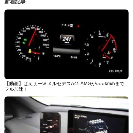
新着記事
【動画】はえぇーw メルセデスA45 AMGが○○○km/hまで
フル加速！