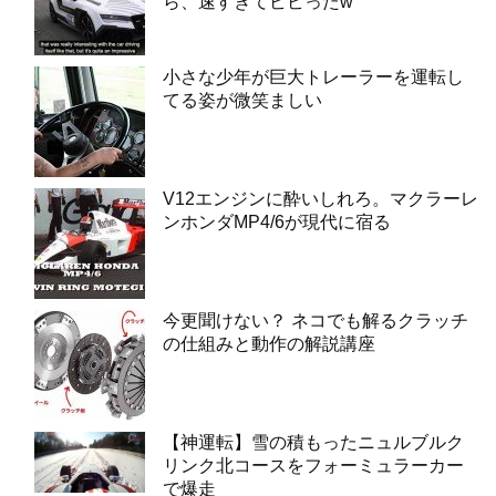
ら、速すぎてビビったw
小さな少年が巨大トレーラーを運転し
てる姿が微笑ましい
V12エンジンに酔いしれろ。マクラーレ
ンホンダMP4/6が現代に宿る
今更聞けない？ ネコでも解るクラッチ
の仕組みと動作の解説講座
【神運転】雪の積もったニュルブルク
リンク北コースをフォーミュラーカー
で爆走