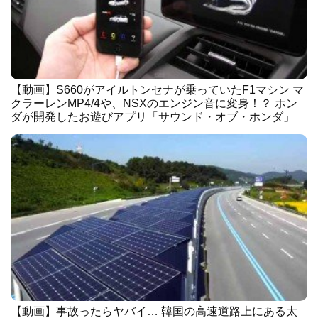
【動画】S660がアイルトンセナが乗っていたF1マシン マ
クラーレンMP4/4や、NSXのエンジン音に変身！？ ホン
ダが開発したお遊びアプリ「サウンド・オブ・ホンダ」
【動画】事故ったらヤバイ… 韓国の高速道路上にある太