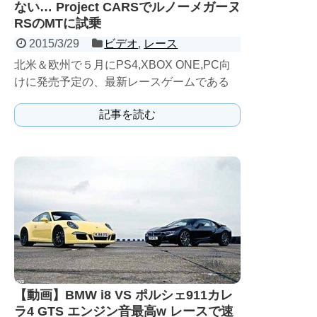
ない… Project CARSでルノーメガーヌ
RSのMTに試乗
2015/3/29
ビデオ
,
レース
北米＆欧州で５月にPS4,XBOX ONE,PC向
けに発売予定の、最新レースゲームである
Project CARSがリアルすぎて、現実との区
記事を読む
別...
【動画】BMW i8 VS ポルシェ911カレ
ラ4 GTS エンジン音最高w レースで速