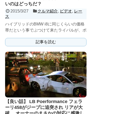
いのはどっちだ？
2015/3/27
クルマ紹介
,
ビデオ
,
レー
ス
ハイブリッドのBMW i8に同じくらいの価格
帯だという事でぶつけて来たライバルが、ポ
ルシェ911カレラ4 GTSのPDKモデルだ。
記事を読む
ハ...
【良い話】 LB Poerformance フェラ
ーリ458がジープに追突され リアが大
破… オーナーのまさかの対応に感激し