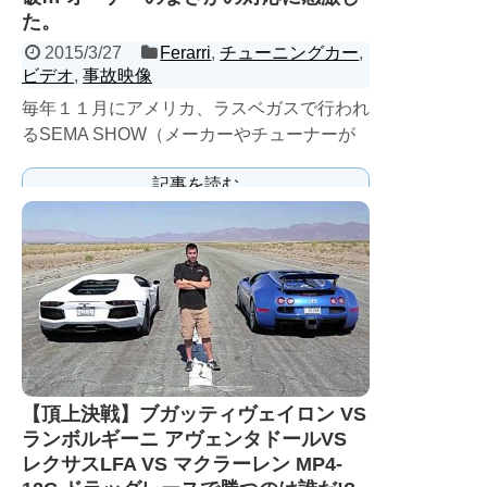
た。
2015/3/27
Ferarri
,
チューニングカー
,
ビデオ
,
事故映像
毎年１１月にアメリカ、ラスベガスで行われ
るSEMA SHOW（メーカーやチューナーが
カスタムカーを出展する場所）で驚きの事故
記事を読む
が起こってしまっ...
【頂上決戦】ブガッティヴェイロン VS
ランボルギーニ アヴェンタドールVS
レクサスLFA VS マクラーレン MP4-