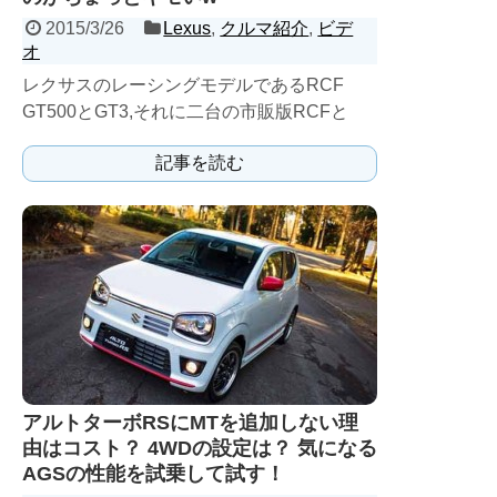
2015/3/26
Lexus
,
クルマ紹介
,
ビデ
オ
レクサスのレーシングモデルであるRCF
GT500とGT3,それに二台の市販版RCFと
V10をフロントに積むLFAの合計５台が、富
記事を読む
士スピード...
アルトターボRSにMTを追加しない理
由はコスト？ 4WDの設定は？ 気になる
AGSの性能を試乗して試す！