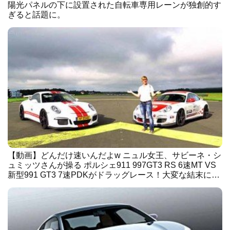
陽光パネルの下に設置された自転車専用レーンが独創的す
ぎると話題に。
【動画】どんだけ速いんだよw ニュル女王、サビーネ・シ
ュミッツさんが操る ポルシェ911 997GT3 RS 6速MT VS
新型991 GT3 7速PDKがドラッグレース！大変な結末に…