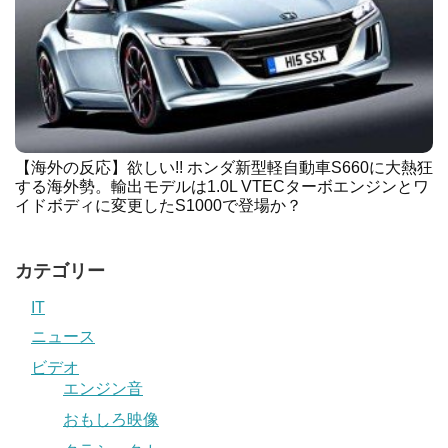
【海外の反応】欲しい!! ホンダ新型軽自動車S660に大熱狂
する海外勢。輸出モデルは1.0L VTECターボエンジンとワ
イドボディに変更したS1000で登場か？
カテゴリー
IT
ニュース
ビデオ
エンジン音
おもしろ映像