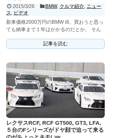
2015/3/26
BMW
,
クルマ紹介
,
ニュー
ス
,
ビデオ
新車価格2000万円のBMW i8。買おうと思っ
ても納車まで１年はかかるのだとか。 そん
なi8に早速試乗！
記事を読む
レクサスRCF, RCF GT500, GT3, LFA,
５台のFシリーズがドヤ顔で迫って来る
のがちょっとキモいw