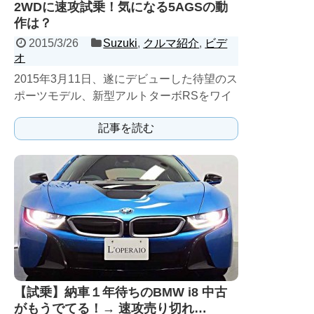
2WDに速攻試乗！気になる5AGSの動
作は？
2015/3/26
Suzuki
,
クルマ紹介
,
ビデ
オ
2015年3月11日、遂にデビューした待望のス
ポーツモ­デル、新型アルトターボRSをワイ
ンディングロードにて試乗レポート！
記事を読む
【試乗】納車１年待ちのBMW i8 中古
がもうでてる！→ 速攻売り切れ…