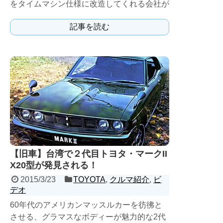
をタイムマシン仕様に改造してくれる会社が
あるのをご存知だろうか。
記事を読む
【旧車】台湾で２代目トヨタ・マークII
X20型が発見される！
2015/3/23
TOYOTA
,
クルマ紹介
,
ビ
デオ
60年代のアメリカンマッスルカーを彷彿と
させる、グラマスなボディーが魅力的な2代