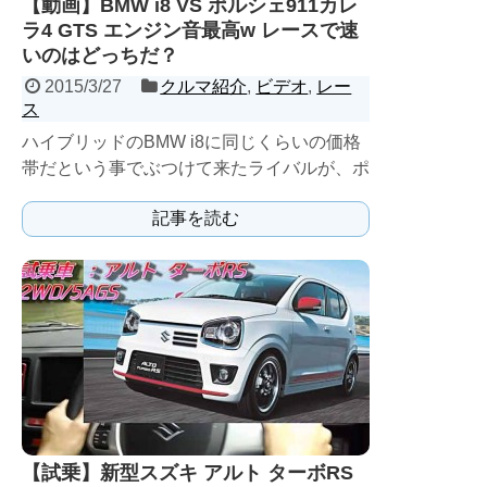
【動画】BMW i8 VS ポルシェ911カレ
ラ4 GTS エンジン音最高w レースで速
いのはどっちだ？
2015/3/27
クルマ紹介
,
ビデオ
,
レー
ス
ハイブリッドのBMW i8に同じくらいの価格
帯だという事でぶつけて来たライバルが、ポ
ルシェ911カレラ4 GTSのPDKモデルだ。
記事を読む
ハ...
【試乗】新型スズキ アルト ターボRS