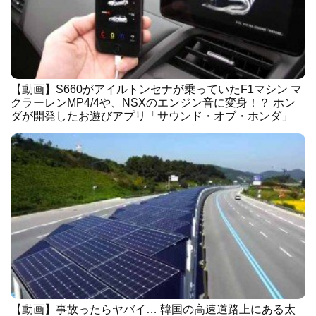
【動画】S660がアイルトンセナが乗っていたF1マシン マ
クラーレンMP4/4や、NSXのエンジン音に変身！？ ホン
ダが開発したお遊びアプリ「サウンド・オブ・ホンダ」
【動画】事故ったらヤバイ… 韓国の高速道路上にある太