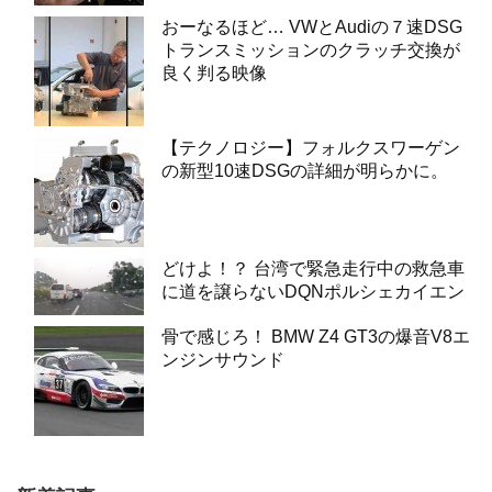
おーなるほど… VWとAudiの７速DSG
トランスミッションのクラッチ交換が
良く判る映像
【テクノロジー】フォルクスワーゲン
の新型10速DSGの詳細が明らかに。
どけよ！？ 台湾で緊急走行中の救急車
に道を譲らないDQNポルシェカイエン
骨で感じろ！ BMW Z4 GT3の爆音V8エ
ンジンサウンド