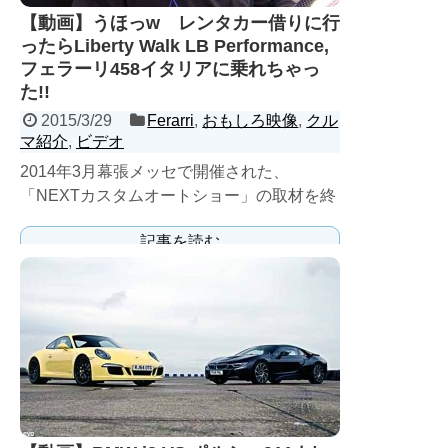
【動画】うほっw レンタカー借りに行
ったらLiberty Walk LB Performance,
フェラーリ458イタリアに乗れちゃっ
た!!
2015/3/29
Ferarri
,
おもしろ映像
,
クル
マ紹介
,
ビデオ
2014年3月幕張メッセで開催された、
「NEXTカスタムオートショー」の取材を終
えたアメリカ人の­スティーブさんが、自分の
記事を読む
レンタカーが置いて...