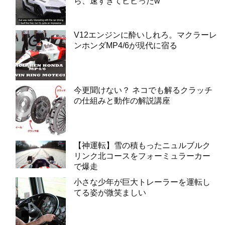
ら、速すぎてビビったw
V12エンジンに酔いしれろ。マクラーレ
ンホンダMP4/6が現代に宿る
今更聞けない？ ネコでも解るクラッチ
の仕組みと動作の解説講座
【神運転】雪の積もったニュルブルク
リンク北コースをフォーミュラーカー
で爆走
小さな少年が巨大トレーラーを運転し
てる姿が微笑ましい