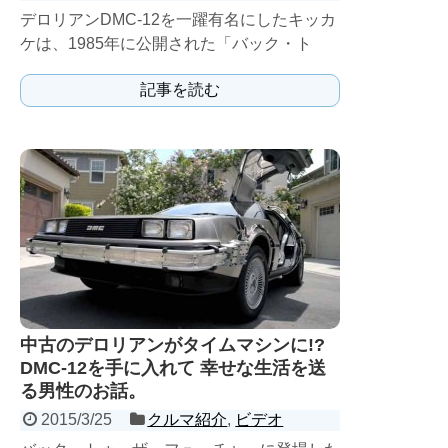
デロリアンDMC-12を一躍有名にしたキッカ
ケは、1985年に公開された「バック・ト
ゥ・ザ・フーチャー」の影響だろう。しか
記事を読む
し、それ以前からこ...
中古のデロリアンがタイムマシンに!?
DMC-12を手に入れて 幸せな生活を送
る男性のお話。
2015/3/25
クルマ紹介
,
ビデオ