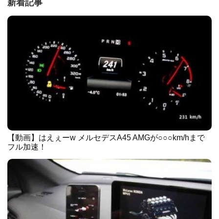
新着記事
【動画】はえぇーw メルセデスA45 AMGが○○○km/hまで
フル加速！